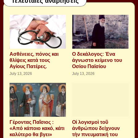
Τελευταίες αναρτήσεις
Aσθένειες, πόνος και
Ο δεκάλογος: Ένα
θλίψεις κατά τους
άγνωστο κείμενο του
Αγίους Πατέρες.
Οσίου Παϊσίου
July 13, 2026
July 13, 2026
Γέροντας Παΐσιος :
Οἱ λογισμοὶ τοῦ
«Από κάποιο κακό, κάτι
ἀνθρώπου δείχνουν
καλύτερο θα βγει»
τὴν πνευματική του