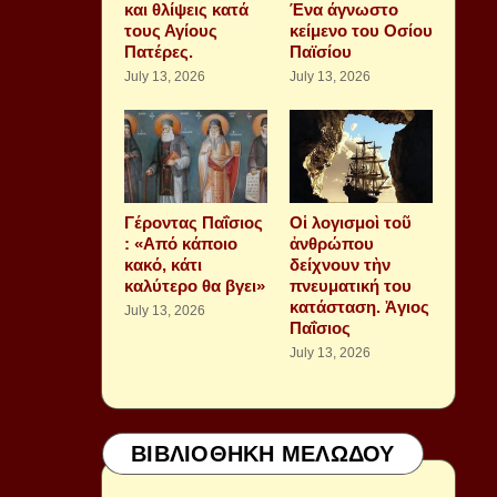
και θλίψεις κατά
Ένα άγνωστο
τους Αγίους
κείμενο του Οσίου
Πατέρες.
Παϊσίου
July 13, 2026
July 13, 2026
Γέροντας Παΐσιος
Οἱ λογισμοὶ τοῦ
: «Από κάποιο
ἀνθρώπου
κακό, κάτι
δείχνουν τὴν
καλύτερο θα βγει»
πνευματική του
κατάσταση. Ἁγιος
July 13, 2026
Παΐσιος
July 13, 2026
ΒΙΒΛΙΟΘΗΚΗ ΜΕΛΩΔΟΥ