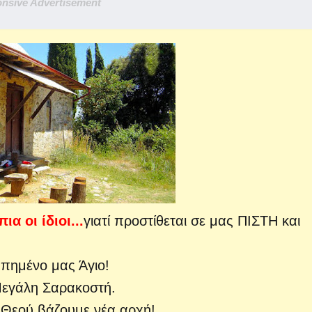
nsive Advertisement
α οι ίδιοι...
γιατί προστίθεται σε μας ΠΙΣΤΗ και
πημένο μας Άγιο!
Μεγάλη Σαρακοστή.
υ Θεού βάζουμε νέα αρχή!