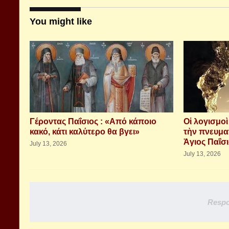
You might like
Γέροντας Παΐσιος : «Από κάποιο
Οἱ λογισμο
κακό, κάτι καλύτερο θα βγει»
τὴν πνευμα
Ἁγιος Παΐσ
July 13, 2026
July 13, 2026
Respo