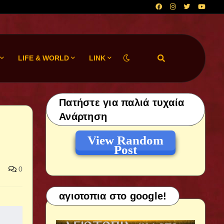
LIFE & WORLD
LINK
Πατήστε για παλιά τυχαία
Ανάρτηση
View Random
Post
0
αγιοτοπια στο google!