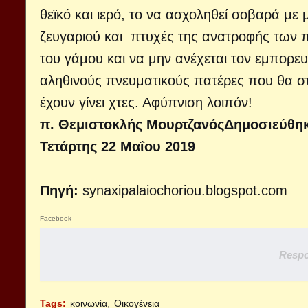
θεϊκό και ιερό, το να ασχοληθεί σοβαρά με 
ζευγαριού και πτυχές της ανατροφής των π
του γάμου και να μην ανέχεται τον εμπορε
αληθινούς πνευματικούς πατέρες που θα στη
έχουν γίνει χτες. Αφύπνιση λοιπόν!
π. Θεμιστοκλής Μουρτζανός
Δημοσιεύθηκ
Τετάρτης 22 Μαΐου 2019
Πηγή
:
synaxipalaiochoriou.blogspot.com
Facebook
Respo
Tags:
κοινωνία
Οικογένεια