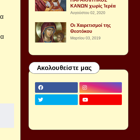
ΚΑΝΩΝ χωρὶς Ἱερέα
Αυγούστου 02, 2020
ρα
Οι Χαιρετισμοί της
Θεοτόκου
να
Μαρτίου 03, 2019
Ακολουθείστε μας