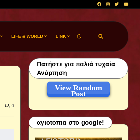
LIFE & WORLD
LINK
Πατήστε για παλιά τυχαία
Ανάρτηση
View Random
Post
0
αγιοτοπια στο google!