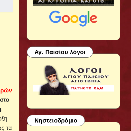
Αγ. Παισίου λόγοι
ιρών
 στο
ή,
ρξη
Νηστειοδρόμιο
ως τα