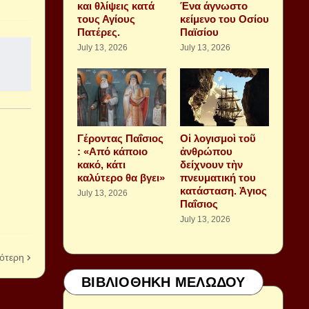
και θλίψεις κατά
Ένα άγνωστο
τους Αγίους
κείμενο του Οσίου
Πατέρες.
Παϊσίου
July 13, 2026
July 13, 2026
Γέροντας Παΐσιος
Οἱ λογισμοὶ τοῦ
: «Από κάποιο
ἀνθρώπου
κακό, κάτι
δείχνουν τὴν
καλύτερο θα βγει»
πνευματική του
κατάσταση. Ἁγιος
July 13, 2026
Παΐσιος
July 13, 2026
ότερη
ΒΙΒΛΙΟΘΗΚΗ ΜΕΛΩΔΟΥ