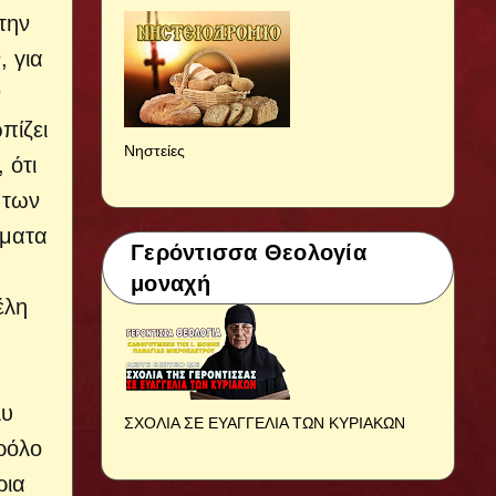
την
, για
ν
πίζει
Νηστείες
 ότι
 των
σματα
Γερόντισσα Θεολογία
μοναχή
έλη
λυ
ΣΧΟΛΙΑ ΣΕ ΕΥΑΓΓΕΛΙΑ ΤΩΝ ΚΥΡΙΑΚΩΝ
 ρόλο
ρια