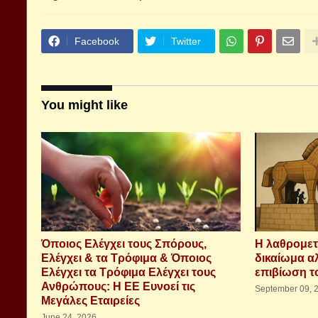
Facebook
Twitter
You might like
Όποιος Ελέγχει τους Σπόρους,
H λαθρομετ
Ελέγχει & τα Τρόφιμα & Όποιος
δικαίωμα αλ
Ελέγχει τα Τρόφιμα Ελέγχει τους
επιβίωση τ
Ανθρώπους: Η ΕΕ Ευνοεί τις
September 09, 
Μεγάλες Εταιρείες
June 24, 2026