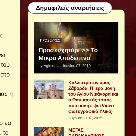
ς
Δημοφιλείς αναρτήσεις
α
ΠΡΟΣΕΥΧΈΣ
Προσευχητάρι >> Το
ει
Μικρό Απόδειπνο
 του
by
Agiotopia
-
Ιουνίου 07, 2019
 στο
Καλλίστρατον όρος -
Ζάβορδα, Η Ιερά μονή
ιας η
του Αγίου Νικάνορα και
ο Θαυμαστός τόπος
που ασκήτεψε (Video -
φωτογραφικό Υλικό)
ς
Αυγούστου 07, 2025
Το να
ΜΕΓΑΣ
 το
ΠΑΡΑΚΛΗΤΙΚΟΣ