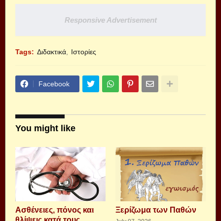
Responsive Advertisement
Tags:
Διδακτικά
Ιστορίες
Facebook
You might like
Aσθένειες, πόνος και
Ξερίζωμα των Παθών
θλίψεις κατά τους