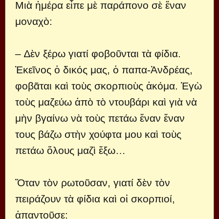
Μιὰ ἡμέρα εἶπε μὲ παράπονο σὲ ἕναν
μοναχὸ:
– ∆ὲν ξέρω γιατί φοβοῦνται τὰ φίδια.
Ἐκεῖνος ὁ δικός μας, ὁ παπα-Ἀνδρέας,
φοβᾶται καὶ τοὺς σκορπιοὺς ἀκόμα. Ἐγὼ
τοὺς μαζεύω ἀπὸ τὸ ντουβάρι καὶ γιὰ νὰ
μὴν βγαίνω νὰ τοὺς πετάω ἕναν ἕναν
τους βάζω στὴν χούφτα μου καὶ τοὺς
πετάω ὅλους μαζὶ ἔξω…
Ὅταν τὸν ρωτοῦσαν, γιατί δὲν τὸν
πειράζουν τὰ φίδια καὶ οἱ σκορπιοί,
ἀπαντοῦσε: