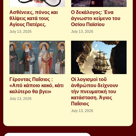
Aσθένειες, πόνος και
Ο δεκάλογος: Ένα
θλίψεις κατά τους
άγνωστο κείμενο του
Αγίους Πατέρες.
Οσίου Παϊσίου
July 13, 2026
July 13, 2026
Γέροντας Παΐσιος :
Οἱ λογισμοὶ τοῦ
«Από κάποιο κακό, κάτι
ἀνθρώπου δείχνουν
καλύτερο θα βγει»
τὴν πνευματική του
κατάσταση. Ἁγιος
July 13, 2026
Παΐσιος
July 13, 2026