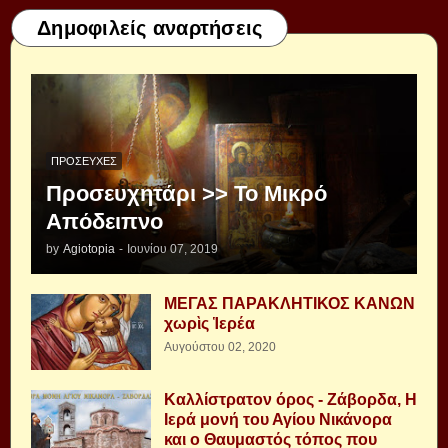
Δημοφιλείς αναρτήσεις
ΠΡΟΣΕΥΧΈΣ
Προσευχητάρι >> Το Μικρό
Απόδειπνο
by
Agiotopia
-
Ιουνίου 07, 2019
ΜΕΓΑΣ ΠΑΡΑΚΛΗΤΙΚΟΣ ΚΑΝΩΝ
χωρὶς Ἱερέα
Αυγούστου 02, 2020
Καλλίστρατον όρος - Ζάβορδα, Η
Ιερά μονή του Αγίου Νικάνορα
και ο Θαυμαστός τόπος που