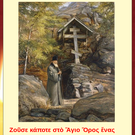
Ζοῦσε κάποτε στὸ Ἅγιο Ὄρος ἕνας