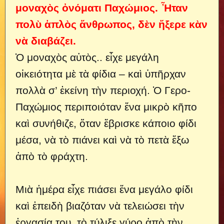
μοναχὸς ὀνόματι Παχώμιος. Ἦταν
πολὺ ἁπλὸς ἄνθρωπος, δὲν ἤξερε κὰν
νὰ διαβάζει.
Ὁ μοναχὸς αὐτὸς..
εἶχε μεγάλη
οἰκειότητα μὲ τὰ φίδια – καὶ ὑπῆρχαν
πολλὰ σ’ ἐκείνη τὴν περιοχή. Ὁ Γερο-
Παχώμιος περιποιόταν ἕνα μικρὸ κῆπο
καὶ συνήθιζε, ὅταν ἔβρισκε κάποιο φίδι
μέσα, νὰ τὸ πιάνει καὶ νὰ τὸ πετὰ ἔξω
ἀπὸ τὸ φράχτη.
Μιὰ ἡμέρα εἶχε πιάσει ἕνα μεγάλο φίδι
καὶ ἐπειδὴ βιαζόταν νὰ τελειώσει τὴν
ἐργασία του, τὸ τύλιξε γύρο ἀπὸ τὴν