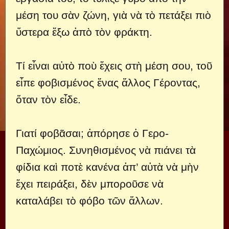
μέση του σὰν ζώνη, γιὰ νὰ τὸ πετάξει πιὸ
ὕστερα ἔξω ἀπὸ τὸν φράκτη.
Τί εἶναι αὐτὸ ποὺ ἔχεις στὴ μέση σου, τοῦ
εἶπε φοβισμένος ἕνας ἄλλος Γέροντας,
ὅταν τὸν εἶδε.
Γιατί φοβᾶσαι; ἀπόρησε ὁ Γερο-
Παχώμιος. Συνηθισμένος νὰ πιάνει τὰ
φίδια καὶ ποτὲ κανένα ἀπ’ αὐτὰ νὰ μὴν
ἔχει πειράξει, δὲν μποροῦσε νὰ
καταλάβει τὸ φόβο τῶν ἄλλων.