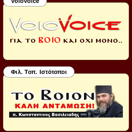
VoioVoice
Φιλ. Τοπ. Ιστότοποι