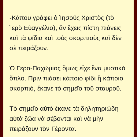
-Κάπου γράφει ὁ Ἰησοῦς Χριστὸς (τὸ
Ἱερὸ Εὐαγγέλιο), ἂν ἔχεις πίστη πιάνεις
καὶ τὰ φίδια καὶ τοὺς σκορπιοὺς καὶ δὲν
σὲ πειράζουν.
Ὁ Γερο-Παχώμιος ὅμως εἶχε ἕνα μυστικὸ
ὅπλο. Πρὶν πιάσει κάποιο φίδι ἢ κάποιο
σκορπιό, ἔκανε τὸ σημεῖο τοῦ σταυροῦ.
Τὸ σημεῖο αὐτὸ ἔκανε τὰ δηλητηριώδη
αὐτὰ ζῶα νὰ σέβονται καὶ νὰ μὴν
πειράζουν τὸν Γέροντα.