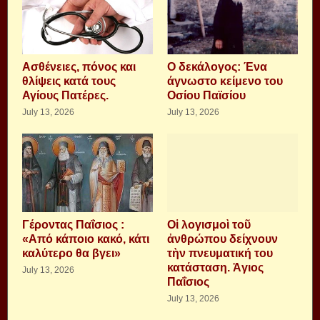
Aσθένειες, πόνος και
Ο δεκάλογος: Ένα
θλίψεις κατά τους
άγνωστο κείμενο του
Αγίους Πατέρες.
Οσίου Παϊσίου
July 13, 2026
July 13, 2026
Γέροντας Παΐσιος :
Οἱ λογισμοὶ τοῦ
«Από κάποιο κακό, κάτι
ἀνθρώπου δείχνουν
καλύτερο θα βγει»
τὴν πνευματική του
κατάσταση. Ἁγιος
July 13, 2026
Παΐσιος
July 13, 2026