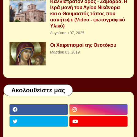
Καλλίστρατον όρος - Ζάβορδα, Η
Ιερά μονή του Αγίου Νικάνορα
και ο Θαυμαστός τόπος που
ασκήτεψε (Video - φωτογραφικό
Υλικό)
Αυγούστου 07, 2025
Οι Χαιρετισμοί της Θεοτόκου
Μαρτίου 03, 2019
Ακολουθείστε μας