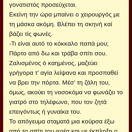
γονατιστός προσεύ­χεται.
Εκείνη την ώρα μπαίνει ο χειρουργός με
τη μάσκα ακόμη. Βλέπει τη σκηνή καί
βάζει τίς φωνές.
-Τι είναι αυτό το κόκκαλο παπά μου;
Πάρτο από δω και τράβα σπίτι σου.
Ζαλισμένος ό καημένος, μα­ζεύει
γρήγορα τ’ αγία λείψανα και προσπαθεί
να βρει την πόρτα. Μέσ’ τη ζάλη του,
όμως, ακούει τη νοσο­κόμα να φωνάζει το
γιατρό στο τηλέφωνο, που τον ζη­τά
επειγόντως ή γυναίκα του.
Το απόγευμα σταματά μια κούρσα έξω
από το σπί­τι του ιερέα και με έκπληξη ο