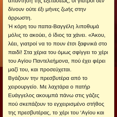
απάντηση της εξετάσεως, οι γιατροί δεν
δίνουν ούτε έξι μήνες ζωής στην
άρρωστη.
Ή κόρη του παπα-Βαγγέλη λι­ποθυμά
μόλις το ακούει, ό ίδιος τα χάνει. «Άκου,
λέει, γιατροί να το πουν έτσι ξαφνικά στο
παιδί! Στα χέρια του όμως σφίγγει το χέρι
του Αγίου Παντελεήμονα, πού έχει φέρει
μαζί του, και προσεύχεται.
Βγάζουν την πρεσβυτέρα από το
χειρουργείο. Με λαχτάρα ο πατήρ
Ευάγγελος ακουμπά πάνω στις γά­ζες
πού σκεπάζουν το εγχειρισμένο στήθος
της πρε­σβυτέρας, το χέρι του ‘Αγίου και