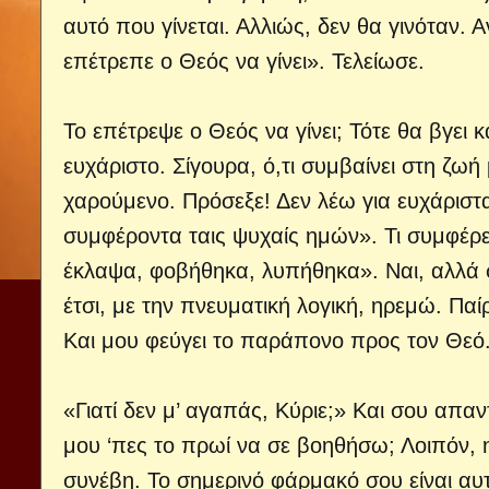
αυτό που γίνεται. Αλλιώς, δεν θα γινόταν. Α
επέτρεπε ο Θεός να γίνει». Τελείωσε.
Το επέτρεψε ο Θεός να γίνει; Τότε θα βγει 
ευχάριστο. Σίγουρα, ό,τι συμβαίνει στη ζωή
χαρούμενο. Πρόσεξε! Δεν λέω για ευχάριστ
συμφέροντα ταις ψυχαίς ημών». Τι συμφέρε
έκλαψα, φοβήθηκα, λυπήθηκα». Ναι, αλλά συ
έτσι, με την πνευματική λογική, ηρεμώ. Πα
Και μου φεύγει το παράπονο προς τον Θεό
«Γιατί δεν μ’ αγαπάς, Κύριε;» Και σου απαντ
μου ‘πες το πρωί να σε βοηθήσω; Λοιπόν, 
συνέβη. Το σημερινό φάρμακό σου είναι αυ