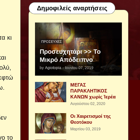
Δημοφιλείς αναρτήσεις
τα κι
ΠΡΟΣΕΥΧΈΣ
Προσευχητάρι >> Το
αι
Μικρό Απόδειπνο
ολύ,
by
Agiotopia
-
Ιουνίου 07, 2019
κεφτώ
ΜΕΓΑΣ
ω.
ΠΑΡΑΚΛΗΤΙΚΟΣ
ΚΑΝΩΝ χωρὶς Ἱερέα
Αυγούστου 02, 2020
Οι Χαιρετισμοί της
δεν
Θεοτόκου
Μαρτίου 03, 2019
γο το