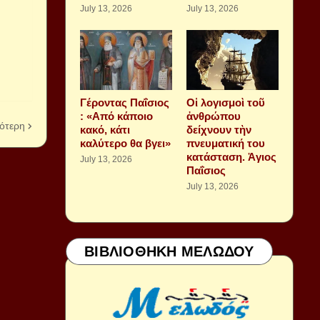
July 13, 2026
July 13, 2026
Γέροντας Παΐσιος
Οἱ λογισμοὶ τοῦ
: «Από κάποιο
ἀνθρώπου
ότερη
κακό, κάτι
δείχνουν τὴν
καλύτερο θα βγει»
πνευματική του
κατάσταση. Ἁγιος
July 13, 2026
Παΐσιος
July 13, 2026
ΒΙΒΛΙΟΘΗΚΗ ΜΕΛΩΔΟΥ