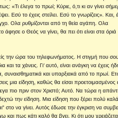
άτως
: «Τι έλεγα το πρωί; Κύριε, ό,τι κι αν γίνει σήμ
ψει. Εσύ το έχεις στείλει. Εσύ το γνωρίζεις». Και, έ
εγχο. Ολα ρυθμίζονται από τη θεία αγάπη. Ολα
το άφησε ο Θεός να γίνει, θα πει ότι είναι στα όριά
είς την ώρα του τηλεφωνήματος. Η στιγμή που σο
α και τα χάνεις. Γι’ αυτό, είναι ανάγκη να έχεις ήδ
 συναισθηματικά και υπαρξιακά από το πρωί. Ετ
σεις μια είδηση, καθώς θα είσαι προετοιμασμένος 
έλεγα πιο πριν στον Χριστό; Αυτό. Να τώρα η απάν
 δεχτώ την είδηση. Μια είδηση που ξέρει πολύ καλ
αι” στο να γίνει. Αυτός έδωσε την έγκριση να συμβε
ω και πως κάτι καλό θα βγει. Κι ότι μου χρειάζετα