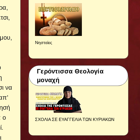
ερα,
τσι,
 μου,
Νηστείες
υ
Γερόντισσα Θεολογία
η
μοναχή
σι να
απ’
τησή
ά ο
ΣΧΟΛΙΑ ΣΕ ΕΥΑΓΓΕΛΙΑ ΤΩΝ ΚΥΡΙΑΚΩΝ
ί.
ι