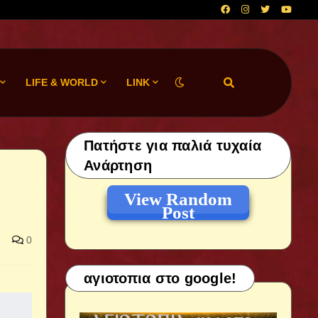
LIFE & WORLD
LINK
Πατήστε για παλιά τυχαία
Ανάρτηση
View Random
Post
0
αγιοτοπια στο google!