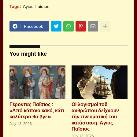
Tags:
Άγιος Παΐσιος
Facebook
You might like
Γέροντας Παΐσιος :
Οἱ λογισμοὶ τοῦ
«Από κάποιο κακό, κάτι
ἀνθρώπου δείχνουν
καλύτερο θα βγει»
τὴν πνευματική του
κατάσταση. Ἁγιος
July 13, 2026
Παΐσιος
July 13, 2026