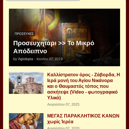
ΠΡΟΣΕΥΧΈΣ
Προσευχητάρι >> Το Μικρό
Απόδειπνο
by
Agiotopia
-
Ιουνίου 07, 2019
Καλλίστρατον όρος - Ζάβορδα, Η
Ιερά μονή του Αγίου Νικάνορα
και ο Θαυμαστός τόπος που
ασκήτεψε (Video - φωτογραφικό
Υλικό)
Αυγούστου 07, 2025
ΜΕΓΑΣ ΠΑΡΑΚΛΗΤΙΚΟΣ ΚΑΝΩΝ
χωρὶς Ἱερέα
Αυγούστου 02, 2020