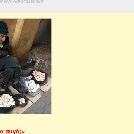
nsive Advertisement
τα αυγά;»