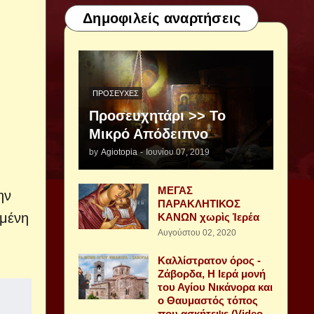
Δημοφιλείς αναρτήσεις
ΠΡΟΣΕΥΧΈΣ
Προσευχητάρι >> Το
Μικρό Απόδειπνο
by
Agiotopia
-
Ιουνίου 07, 2019
ΜΕΓΑΣ
ην
ΠΑΡΑΚΛΗΤΙΚΟΣ
γμένη
ΚΑΝΩΝ χωρὶς Ἱερέα
Αυγούστου 02, 2020
Καλλίστρατον όρος -
Ζάβορδα, Η Ιερά μονή
του Αγίου Νικάνορα και
ο Θαυμαστός τόπος
που ασκήτεψε (Video -