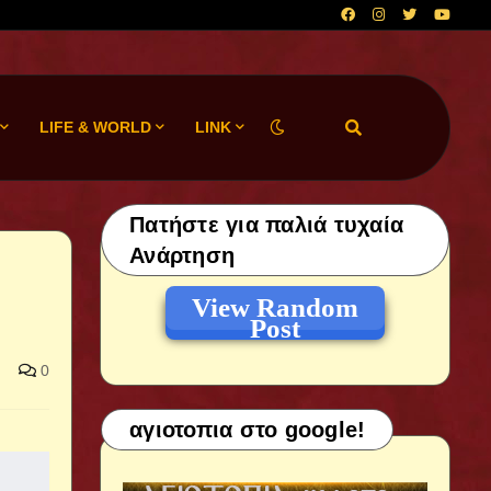
LIFE & WORLD
LINK
Πατήστε για παλιά τυχαία
Ανάρτηση
View Random
Post
0
αγιοτοπια στο google!