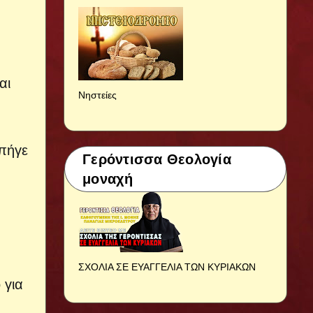
αι
Νηστείες
 πήγε
Γερόντισσα Θεολογία
μοναχή
ΣΧΟΛΙΑ ΣΕ ΕΥΑΓΓΕΛΙΑ ΤΩΝ ΚΥΡΙΑΚΩΝ
 για