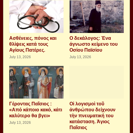
Aσθένειες, πόνος και
Ο δεκάλογος: Ένα
θλίψεις κατά τους
άγνωστο κείμενο του
Αγίους Πατέρες.
Οσίου Παϊσίου
July 13, 2026
July 13, 2026
Γέροντας Παΐσιος :
Οἱ λογισμοὶ τοῦ
«Από κάποιο κακό, κάτι
ἀνθρώπου δείχνουν
καλύτερο θα βγει»
τὴν πνευματική του
κατάσταση. Ἁγιος
July 13, 2026
Παΐσιος