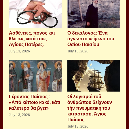
Aσθένειες, πόνος και
Ο δεκάλογος: Ένα
θλίψεις κατά τους
άγνωστο κείμενο του
Αγίους Πατέρες.
Οσίου Παϊσίου
July 13, 2026
July 13, 2026
Γέροντας Παΐσιος :
Οἱ λογισμοὶ τοῦ
«Από κάποιο κακό, κάτι
ἀνθρώπου δείχνουν
καλύτερο θα βγει»
τὴν πνευματική του
κατάσταση. Ἁγιος
July 13, 2026
Παΐσιος
July 13, 2026