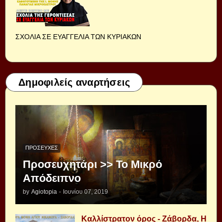
ΣΧΟΛΙΑ ΣΕ ΕΥΑΓΓΕΛΙΑ ΤΩΝ ΚΥΡΙΑΚΩΝ
Δημοφιλείς αναρτήσεις
ΠΡΟΣΕΥΧΈΣ
Προσευχητάρι >> Το Μικρό
Απόδειπνο
by
Agiotopia
-
Ιουνίου 07, 2019
Καλλίστρατον όρος - Ζάβορδα, Η