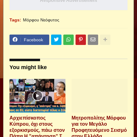
Responsive Advertisement
Tags:
Μόρφου Νεόφυτος
Facebook
You might like
Αρχιεπίσκοπος
Μητροπολίτης Μόρφου
Κύπρου, όχι στους
για τον Μεγάλο
εξορκισμούς, πάω στον
Προφητευόμενο Σεισμό
Πάπα Η "απάντηση" Σ.
στην Ελλάδα