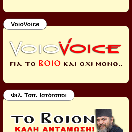
VoioVoice
Φιλ. Τοπ. Ιστότοποι