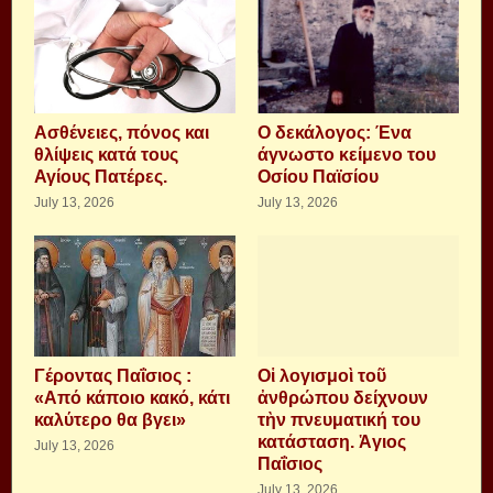
Aσθένειες, πόνος και
Ο δεκάλογος: Ένα
θλίψεις κατά τους
άγνωστο κείμενο του
Αγίους Πατέρες.
Οσίου Παϊσίου
July 13, 2026
July 13, 2026
Γέροντας Παΐσιος :
Οἱ λογισμοὶ τοῦ
«Από κάποιο κακό, κάτι
ἀνθρώπου δείχνουν
καλύτερο θα βγει»
τὴν πνευματική του
κατάσταση. Ἁγιος
July 13, 2026
Παΐσιος
July 13, 2026