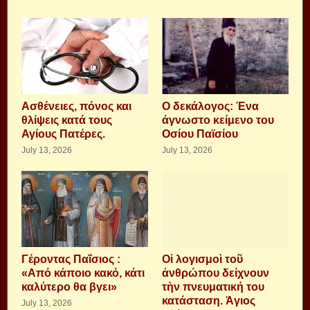
Aσθένειες, πόνος και
Ο δεκάλογος: Ένα
θλίψεις κατά τους
άγνωστο κείμενο του
Αγίους Πατέρες.
Οσίου Παϊσίου
July 13, 2026
July 13, 2026
Γέροντας Παΐσιος :
Οἱ λογισμοὶ τοῦ
«Από κάποιο κακό, κάτι
ἀνθρώπου δείχνουν
καλύτερο θα βγει»
τὴν πνευματική του
κατάσταση. Ἁγιος
July 13, 2026