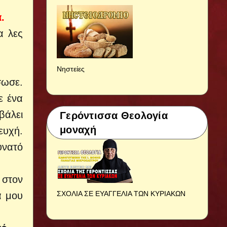
.
α λες
Νηστείες
σωσε.
ε ένα
βάλει
Γερόντισσα Θεολογία
μοναχή
ευχή.
υνατό
 στον
ΣΧΟΛΙΑ ΣΕ ΕΥΑΓΓΕΛΙΑ ΤΩΝ ΚΥΡΙΑΚΩΝ
ά μου