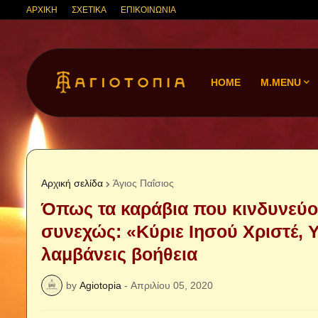
ΑΡΧΙΚΗ
ΣΧΕΤΙΚΑ
ΕΠΙΚΟΙΝΩΝΙΑ
HOME
M.MENU
Αρχική σελίδα
Άγιος Παΐσιος
Όπως τα καράβια που κινδυνεύου
συνεχώς: «Κύριε Ιησού Χριστέ, Υ
λαμβάνεις βοήθεια
by
Agiotopia
-
Απριλίου 05, 2020