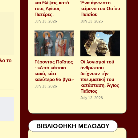
και θλίψεις κατά
Ένα άγνωστο
τους Αγίους
κείμενο του Οσίου
Πατέρες.
Παϊσίου
July 13, 2026
July 13, 2026
λο το
Γέροντας Παΐσιος
Οἱ λογισμοὶ τοῦ
: «Από κάποιο
ἀνθρώπου
κακό, κάτι
δείχνουν τὴν
καλύτερο θα βγει»
πνευματική του
κατάσταση. Ἁγιος
July 13, 2026
Παΐσιος
July 13, 2026
ΒΙΒΛΙΟΘΗΚΗ ΜΕΛΩΔΟΥ