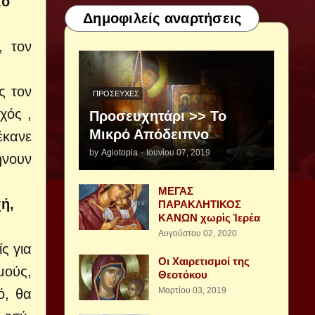
τό
Δημοφιλείς αναρτήσεις
, τον
ς τον
ΠΡΟΣΕΥΧΈΣ
χός ,
Προσευχητάρι >> Το
Μικρό Απόδειπνο
έκανε
by
Agiotopia
-
Ιουνίου 07, 2019
ήνουν
ΜΕΓΑΣ
ή,
ΠΑΡΑΚΛΗΤΙΚΟΣ
ΚΑΝΩΝ χωρὶς Ἱερέα
Αυγούστου 02, 2020
ς για
Οι Χαιρετισμοί της
μούς,
Θεοτόκου
Μαρτίου 03, 2019
ό, θα