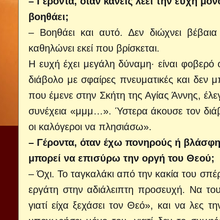
– Γέροντα, όταν κανείς λέει την ευχή μό
βοηθάει;
– Βοηθάει και αυτό. Δεν διώχνει βέβαια
καθηλώνει εκεί που βρίσκεται.
Η ευχή έχει μεγάλη δύναμη· είναι φοβερό 
διάβολο με σφαίρες πνευματικές και δεν μ
που έμενε στην Σκήτη της Αγίας Άννης, έλεγ
συνέχεια «μμμ…». Ύστερα άκουσε τον διάβ
οι καλόγεροι να πλησιάσω».
– Γέροντα, όταν έχω πονηρούς ή βλάσφ
μπορεί να επισύρω την οργή του Θεού;
– Όχι. Το ταγκαλάκι από την κακία του σπέ
εργάτη στην αδιάλειπτη προσευχή. Να το
γιατί είχα ξεχάσει τον Θεό», και να λες τ