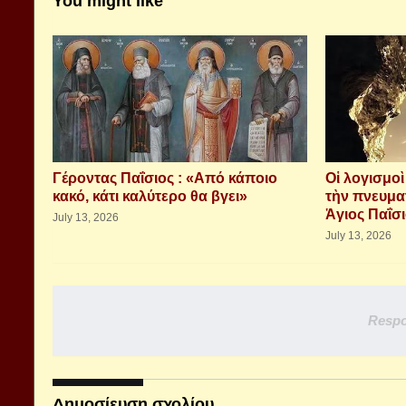
You might like
Γέροντας Παΐσιος : «Από κάποιο
Οἱ λογισμο
κακό, κάτι καλύτερο θα βγει»
τὴν πνευμα
Ἁγιος Παΐσ
July 13, 2026
July 13, 2026
Respo
Δημοσίευση σχολίου