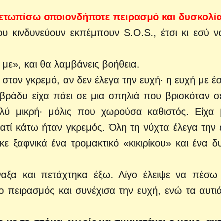
μετωπίσω οποιονδήποτε πειρασμό και δυσκολία
υ κινδυνεύουν εκπέμπουν S.Ο.S., έτσι κι εσύ ν
 με», και θα λαμβάνεις βοήθεια.
 στον γκρεμό, αν δεν έλεγα την ευχή· η ευχή με έ
βράδυ είχα πάει σε μια σπηλιά που βρισκόταν σ
λύ μικρή· μόλις που χωρούσα καθιστός. Είχα 
ιατί κάτω ήταν γκρεμός. Όλη τη νύχτα έλεγα την 
ε ξαφνικά ένα τρομακτικό «κικιρίκου» και ένα δ
ναξα και πετάχτηκα έξω. Λίγο έλειψε να πέσω
 πειρασμός και συνέχισα την ευχή, ενώ τα αυτι