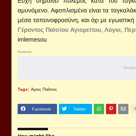
Ευχή σημαίνει πόλεμος κατά του ταγκ
αμυνόμενο. Αφοπλισμένα είναι τα ταγκαλάκι
μέσα ταπεινοφροσύνη, και όχι με εγωιστική
Γέροντος Παϊσίου Αγιορείτου, Λόγοι, Πε
imlemesou
Facebook
Respo
Tags:
Άγιος Παΐσιος
Facebook
Twitter