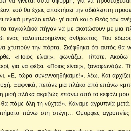
ρει να γίνεται αυτό αφορμή, για να προσεύχεσαι
έον, εσύ θα έχεις αποκτήσει την αδιάλειπτη προσ
ι τελικά μεγάλο καλό· γι’ αυτό και ο Θεός τον ανέχ
 τα ταγκαλάκια πήγαν να με σκοτώσουν με μια π
βι ένας ταλαιπωρημένος άνθρωπος. Του έδωσα
να χτυπούν την πόρτα. Σκέφθηκα ότι αυτός θα ν
θε. «Ποιος είναι;», φωνάζω. Τίποτε. Ακούω
ί, για να φέξει. «Ποιος είναι;», ξαναφωνάζω. Τί
. «Ε, τώρα συνεννοηθήκαμε!», λέω. Και αρχίζει
 ευχή. Ξαφνικά, πετάνε μια πλάκα από επάνω «μπ
 η μισή πλάκα ακριβώς επάνω από το κεφάλι μου 
ι θα πάμε όλη τη νύχτα!». Κάναμε αγρυπνία μετά
τυπήματα πάνω στη στέγη… Όμορφες αγρυπνίες