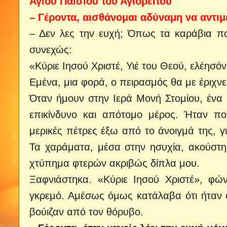
Αγίου Παϊσίου του Αγιορείτου
– Γέροντα, αισθάνομαι αδύναμη να αντι
– Δεν λες την ευχή; Όπως τα καράβια πο
συνεχώς:
«Κύριε Ιησού Χριστέ, Υιέ του Θεού, ελέησόν
Εμένα, μια φορά, ο πειρασμός θα με έριχνε
Όταν ήμουν στην Ιερά Μονή Στομίου, ένα 
επικίνδυνο και απότομο μέρος. Ήταν πο
μερικές πέτρες έξω από το άνοιγμά της, γ
Τα χαράματα, μέσα στην ησυχία, ακούστηκ
χτύπημα φτερών ακριβώς δίπλα μου.
Ξαφνιάστηκα. «Κύριε Ιησού Χριστέ», φώ
γκρεμό. Αμέσως όμως κατάλαβα ότι ήταν ο
βούιζαν από τον θόρυβο.