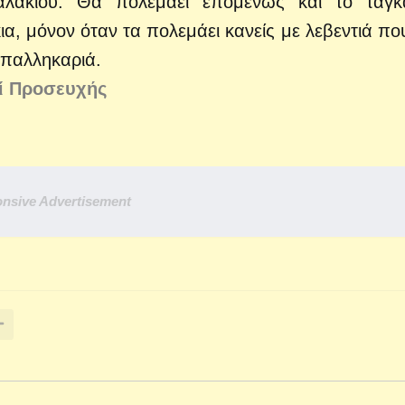
αλακιού. Θα πολεμάει επομένως και το ταγκ
α, μόνον όταν τα πολεμάει κανείς με λεβεντιά που
 παλληκαριά.
ρί Προσευχής
nsive Advertisement