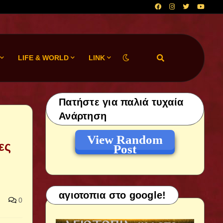
LIFE & WORLD
LINK
Πατήστε για παλιά τυχαία
Ανάρτηση
View Random
ες
Post
αγιοτοπια στο google!
0