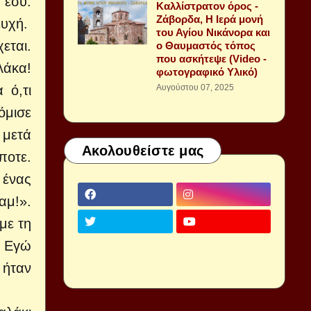
 εσύ.
Καλλίστρατον όρος -
Ζάβορδα, Η Ιερά μονή
ευχή.
του Αγίου Νικάνορα και
εται.
ο Θαυμαστός τόπος
που ασκήτεψε (Video -
λάκα!
φωτογραφικό Υλικό)
 ό,τι
Αυγούστου 07, 2025
όμισε
 μετά
Ακολουθείστε μας
ποτε.
 ένας
αμ!».
με τη
. Εγώ
 ήταν