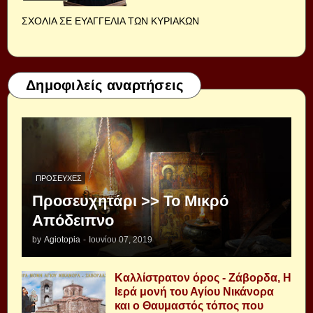
ΣΧΟΛΙΑ ΣΕ ΕΥΑΓΓΕΛΙΑ ΤΩΝ ΚΥΡΙΑΚΩΝ
Δημοφιλείς αναρτήσεις
ΠΡΟΣΕΥΧΈΣ
Προσευχητάρι >> Το Μικρό
Απόδειπνο
by
Agiotopia
-
Ιουνίου 07, 2019
Καλλίστρατον όρος - Ζάβορδα, Η
Ιερά μονή του Αγίου Νικάνορα
και ο Θαυμαστός τόπος που