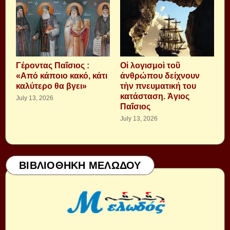
Γέροντας Παΐσιος :
Οἱ λογισμοὶ τοῦ
«Από κάποιο κακό, κάτι
ἀνθρώπου δείχνουν
καλύτερο θα βγει»
τὴν πνευματική του
κατάσταση. Ἁγιος
July 13, 2026
Παΐσιος
July 13, 2026
ΒΙΒΛΙΟΘΗΚΗ ΜΕΛΩΔΟΥ