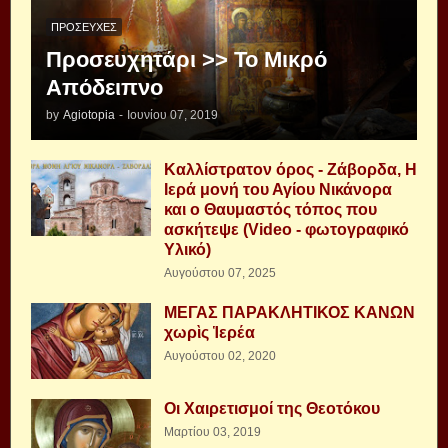
ΠΡΟΣΕΥΧΈΣ
Προσευχητάρι >> Το Μικρό
Απόδειπνο
by
Agiotopia
-
Ιουνίου 07, 2019
Καλλίστρατον όρος - Ζάβορδα, Η
Ιερά μονή του Αγίου Νικάνορα
και ο Θαυμαστός τόπος που
ασκήτεψε (Video - φωτογραφικό
Υλικό)
Αυγούστου 07, 2025
ΜΕΓΑΣ ΠΑΡΑΚΛΗΤΙΚΟΣ ΚΑΝΩΝ
χωρὶς Ἱερέα
Αυγούστου 02, 2020
Οι Χαιρετισμοί της Θεοτόκου
Μαρτίου 03, 2019