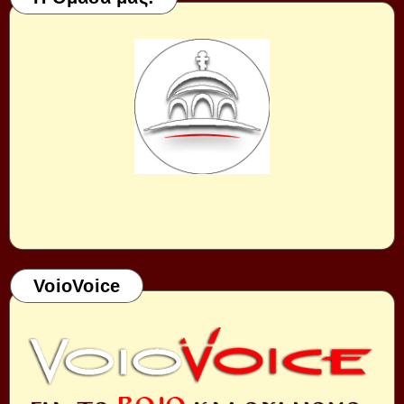
VoioVoice