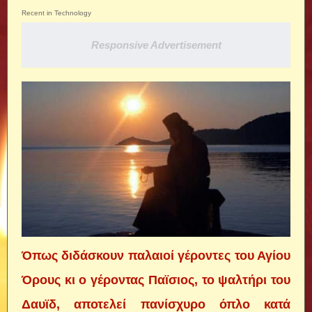
Recent in Technology
Responsive Advertisement
Όπως διδάσκουν παλαιοί γέροντες του Αγίου
Όρους κι ο γέροντας Παϊσιος, το ψαλτήρι του
Δαυϊδ, αποτελεί πανίσχυρο όπλο κατά