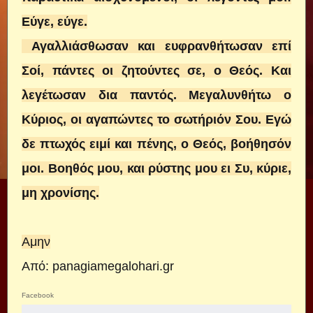
Εύγε, εύγε.
Αγαλλιάσθωσαν και ευφρανθήτωσαν επί
Σοί, πάντες οι ζητούντες σε, ο Θεός. Και
λεγέτωσαν δια παντός. Μεγαλυνθήτω ο
Κύριος, οι αγαπώντες το σωτήριόν Σου. Εγώ
δε πτωχός ειμί και πένης, ο Θεός, βοήθησόν
μοι. Βοηθός μου, και ρύστης μου ει Συ, κύριε,
μη χρονίσης.
Αμην
Από: panagiamegalohari.gr
Facebook