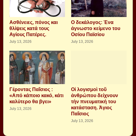
Aσθένειες, πόνος και
Ο δεκάλογος: Ένα
θλίψεις κατά τους
άγνωστο κείμενο του
Αγίους Πατέρες.
Οσίου Παϊσίου
July 13, 2026
July 13, 2026
Γέροντας Παΐσιος :
Οἱ λογισμοὶ τοῦ
«Από κάποιο κακό, κάτι
ἀνθρώπου δείχνουν
καλύτερο θα βγει»
τὴν πνευματική του
κατάσταση. Ἁγιος
July 13, 2026
Παΐσιος
July 13, 2026