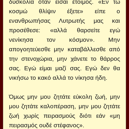
δυσκολία όταν είσαι έτοιμος. «Εν τω
κοσμώ θλίψιν έξετε» είπε ο
ενανθρωπήσας Λυτρωτής μας και
προσέθεσε: «αλλά θαρσείτε εγώ
νενίκησα τον κόσμον». Μην
απογοητεύεσθε μην καταβάλλεσθε από
την στενοχώρια, μην χάνετε το θάρρος
σας. Εγώ είμαι μαζί σας. Εγώ δεν θα
νικήσω το κακό αλλά το νίκησα ήδη.
Όμως μην μου ζητάτε εύκολη ζωή, μην
μου ζητάτε καλοπέραση, μην μου ζητάτε
ζωή χωρίς πειρασμούς διότι εάν «μη
πειρασμός ουδέ στέφανος».