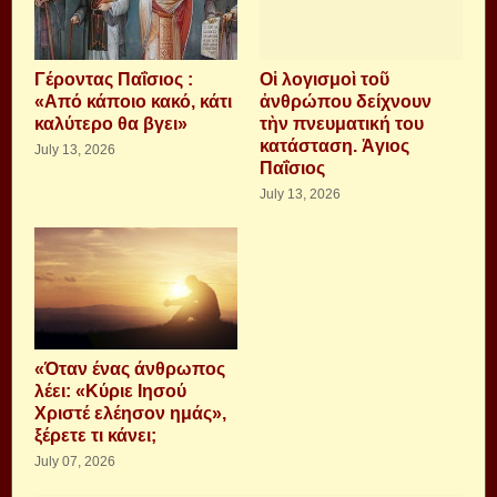
Γέροντας Παΐσιος :
Οἱ λογισμοὶ τοῦ
«Από κάποιο κακό, κάτι
ἀνθρώπου δείχνουν
καλύτερο θα βγει»
τὴν πνευματική του
κατάσταση. Ἁγιος
July 13, 2026
Παΐσιος
July 13, 2026
«Όταν ένας άνθρωπος
λέει: «Κύριε Ιησού
Χριστέ ελέησον ημάς»,
ξέρετε τι κάνει;
July 07, 2026