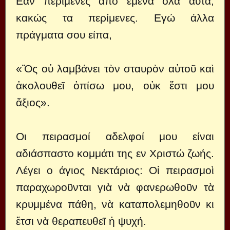
Εάν περίμενες από εμένα όλα αυτά,
κακώς τα περίμενες. Εγώ άλλα
πράγματα σου είπα,
«Ὅς οὐ λαμβάνει τὸν σταυρὸν αὐτοῦ καὶ
ἀκολουθεῖ ὀπίσω μου, οὐκ ἔστι μου
ἄξιος».
Οι πειρασμοί αδελφοί μου είναι
αδιάσπαστο κομμάτι της εν Χριστώ ζωής.
Λέγει ο άγιος Νεκτάριος: Οἱ πειρασμοὶ
παραχωροῦνται γιὰ νὰ φανερωθοῦν τὰ
κρυμμένα πάθη, νὰ καταπολεμηθοῦν κι
ἔτσι νὰ θεραπευθεῖ ἡ ψυχή.