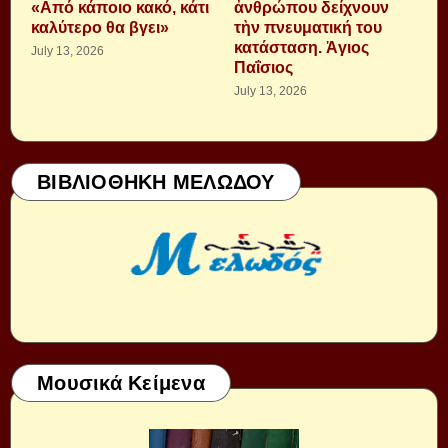
«Από κάποιο κακό, κάτι
ἀνθρώπου δείχνουν
καλύτερο θα βγει»
τὴν πνευματική του
κατάσταση. Ἁγιος
July 13, 2026
Παΐσιος
July 13, 2026
ΒΙΒΛΙΟΘΗΚΗ ΜΕΛΩΔΟΥ
Μουσικά Κείμενα