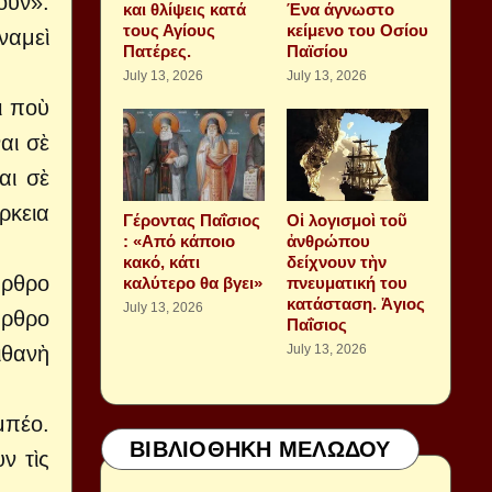
ουν».
και θλίψεις κατά
Ένα άγνωστο
τους Αγίους
κείμενο του Οσίου
ναμεὶ
Πατέρες.
Παϊσίου
July 13, 2026
July 13, 2026
ι ποὺ
αι σὲ
αι σὲ
ρκεια
Γέροντας Παΐσιος
Οἱ λογισμοὶ τοῦ
: «Από κάποιο
ἀνθρώπου
κακό, κάτι
δείχνουν τὴν
ἄρθρο
καλύτερο θα βγει»
πνευματική του
κατάσταση. Ἁγιος
July 13, 2026
ἄρθρο
Παΐσιος
ιθανὴ
July 13, 2026
μπέο.
ΒΙΒΛΙΟΘΗΚΗ ΜΕΛΩΔΟΥ
ν τὶς