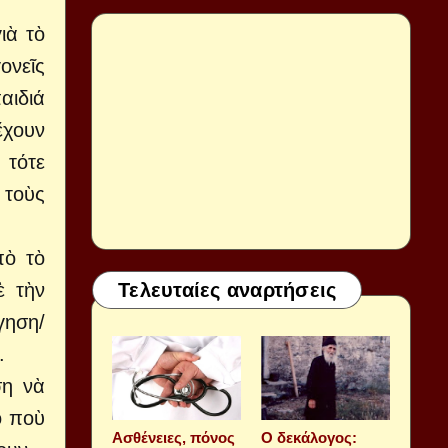
ιὰ τὸ
ονεῖς
αιδιά
ἔχουν
 τότε
 τοὺς
πὸ τὸ
ὲ τὴν
Τελευταίες αναρτήσεις
γηση/
.
ση νὰ
ὸ ποὺ
Aσθένειες, πόνος
Ο δεκάλογος: