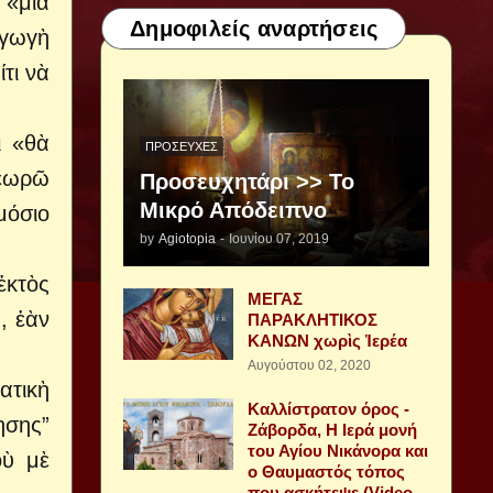
 «μία
Δημοφιλείς αναρτήσεις
αγωγὴ
τι νὰ
ι «θὰ
ΠΡΟΣΕΥΧΈΣ
θεωρῶ
Προσευχητάρι >> Το
Μικρό Απόδειπνο
μόσιο
by
Agiotopia
-
Ιουνίου 07, 2019
ἐκτὸς
ΜΕΓΑΣ
, ἐὰν
ΠΑΡΑΚΛΗΤΙΚΟΣ
ΚΑΝΩΝ χωρὶς Ἱερέα
Αυγούστου 02, 2020
ατικὴ
Καλλίστρατον όρος -
ησης”
Ζάβορδα, Η Ιερά μονή
του Αγίου Νικάνορα και
οὺ μὲ
ο Θαυμαστός τόπος
που ασκήτεψε (Video -