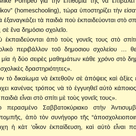
ike Pompeo γιὰ τὴν ἐπιθυμία της νὰ ἐπιβάλει
ἴκον” (homeschooling), τώρα ὑποστηρίζει τὴν εἰσ
 ἐξαναγκάζει τὰ παιδιὰ ποὺ ἐκπαιδεύονται στὸ σπί
 σὲ ἕνα δημόσιο σχολεῖο.
ὺ ἐκπαιδεύονται ἀπὸ τοὺς γονεῖς τους στὸ σπίτ
ολικὸ περιβάλλον τοῦ δημοσιου σχολείου … 
 μία ἡ δύο σειρὲς μαθημάτων κάθε χρόνο στὸ δη
σχολικὲς δραστηριότητες».
υν τὸ δικαίωμα νὰ ἐκτεθοῦν σὲ ἀπόψεις καὶ ἀξίες 
χει κανένας τρόπος νὰ τὸ ἐγγυηθεῖ αὐτὸ κάποιος
αιδιὰ εἶναι στὸ σπίτι μὲ τοὺς γονεῖς τους».
ὸ περασμένο Σαββατοκύριακο στὴν Ἀντισυμβ
πομπῆς, ἀπὸ τὸν συνήγορο τῆς “ἀποσχολειοποι
αρχη ἡ κὰτ ‘οἶκον ἐκπαίδευση, καὶ αὐτὸ εἶναι π