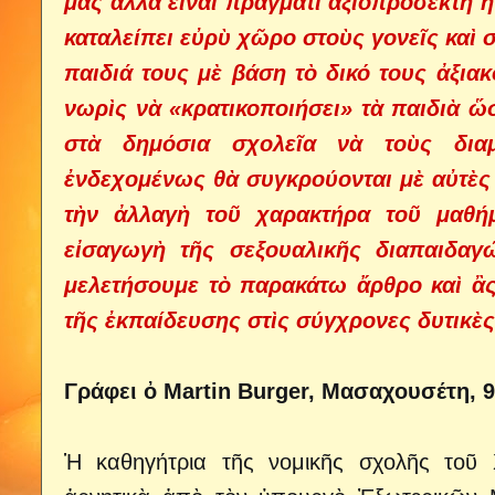
μας ἀλλὰ εἶναι πράγματι ἀξιοπρόσεκτη ἡ
καταλείπει εὐρὺ χῶρο στοὺς γονεῖς καὶ 
παιδιά τους μὲ βάση τὸ δικό τους ἀξια
νωρὶς νὰ «κρατικοποιήσει» τὰ παιδιὰ 
στὰ δημόσια σχολεῖα νὰ τοὺς διαμ
ἐνδεχομένως θὰ συγκρούονται μὲ αὐτὲς 
τὴν ἀλλαγὴ τοῦ χαρακτήρα τοῦ μαθή
εἰσαγωγὴ τῆς σεξουαλικῆς διαπαιδαγ
μελετήσουμε τὸ παρακάτω ἄρθρο καὶ ἂς
τῆς ἐκπαίδευσης στὶς σύγχρονες δυτικὲ
Γράφει ὀ Martin Burger, Μασαχουσέτη, 9
Ἡ καθηγήτρια τῆς νομικῆς σχολῆς τοῦ Χ