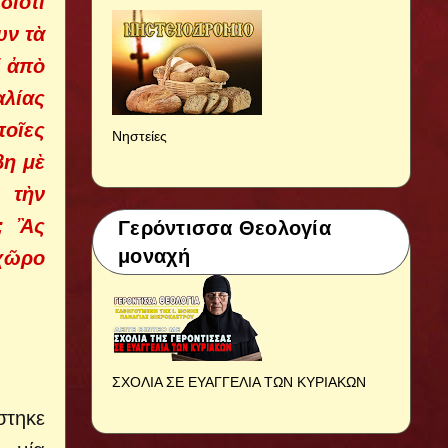
διότι
υν τὰ
ῖ ἀπὸ
αλίας
οῖες
Νηστείες
βη μὲ
 τὴν
; Ἂς
Γερόντισσα Θεολογία
μοναχή
 χῶρο
ΣΧΟΛΙΑ ΣΕ ΕΥΑΓΓΕΛΙΑ ΤΩΝ ΚΥΡΙΑΚΩΝ
στηκε