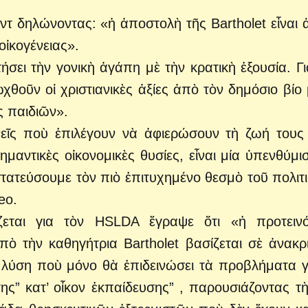
τ δηλώνοντας: «ἡ ἀποστολὴ τῆς Bartholet εἶναι 
οἰκογένειας».
τήσει τὴν γονικὴ ἀγάπη μὲ τὴν κρατικὴ ἐξουσία. Γι
ωχθοῦν οἱ χριστιανικὲς ἀξίες ἀπὸ τὸν δημόσιο βίο 
 παιδιῶν».
νεῖς ποὺ ἐπιλέγουν νὰ ἀφιερώσουν τὴ ζωή τους
αντικὲς οἰκονομικὲς θυσίες, εἶναι μία ὑπενθύμισ
τατεύσουμε τὸν πιὸ ἐπιτυχημένο θεσμὸ τοῦ πολιτ
eo.
ζεται για τὸν HSLDA ἔγραψε ὅτι «ἡ προτειν
ὸ τὴν καθηγήτρια Bartholet βασίζεται σὲ ἀνακρ
 λύση ποὺ μόνο θὰ ἐπιδεινώσει τὰ προβλήματα γ
της” κατ’ οἶκον ἐκπαίδευσης” , παρουσιάζοντας τ