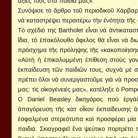
ἀξίες τους στὰ παιδιά μας».
Συνόψισε τὸ ἄρθρο τοῦ περιοδικοῦ Χάρβαρν
νὰ καταστρέψει περαιτέρω τὴν ἑνότητα τῆς 
Τὸ σχέδιό της Bartholet εἶναι νὰ ἀντικατασ
ἴδια, τὸ ἐπακόλουθο ὄφελος θὰ εἶναι νὰ δι
πρόσχημα τῆς πρόληψης τῆς «κακοποίησης
«Αὐτὴ ἡ ἐπικαλυμμένη ἐπίθεση στοὺς γο
ἐκπαίδευση τῶν παιδιῶν τους, συχνὰ μὲ σημ
πρέπει ὅλοι νὰ συνεργαστοῦμε γιὰ νὰ προσ
μας: τὶς οἰκογένειές μας», κατέληξε ὁ Pomp
Ο Daniel Beasley δικηγόρος ποὺ ἐργά
ἀπαγόρευση τῆς κὰτ οἶκον ἐκπαίδευσης ἀπ
ἐσφαλμένα στερεότυπα καὶ προσφέρει μία
παιδιά. Σκιαγραφεῖ ἕνα ψεύτικο πορτρέτο 