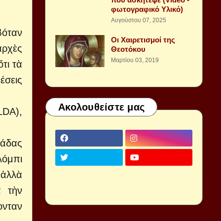
φωτογραφικό Υλικό)
Αυγούστου 07, 2025
βόταν
Οι Χαιρετισμοί της
ἀρχὲς
Θεοτόκου
Μαρτίου 03, 2019
τι τὰ
έσεις
Ακολουθείστε μας
LDA),
μάδας
λόμπι
 ἀλλὰ
ᾶ τὴν
ονταν