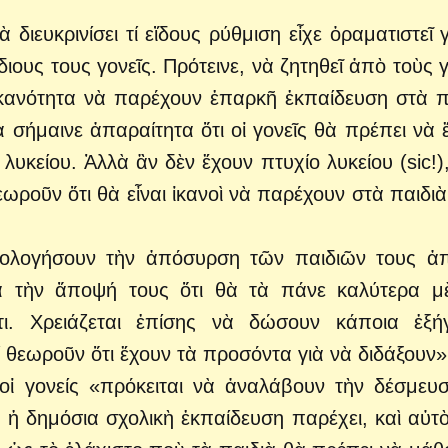
διευκρινίσει τί εἴδους ρύθμιση εἶχε ὁραματιστεῖ γ
ιους τους γονεῖς. Πρότεινε, νὰ ζητηθεῖ ἀπὸ τοὺς γ
ἱκανότητα νὰ παρέχουν ἐπαρκῆ ἐκπαίδευση στὰ π
θὰ σήμαινε ἀπαραίτητα ὅτι οἱ γονεῖς θὰ πρέπει νὰ 
λυκείου. Ἀλλὰ ἂν δὲν ἔχουν πτυχίο λυκείου (sic!),
εωροῦν ὅτι θὰ εἶναι ἱκανοὶ νὰ παρέχουν στὰ παιδιὰ
καιολογήσουν τὴν ἀπόσυρση τῶν παιδιῶν τους ἀ
γιὰ τὴν ἄποψή τους ὅτι θὰ τὰ πάνε καλύτερα μ
ι. Χρειάζεται ἐπίσης νὰ δώσουν κάποια ἐξή
τί θεωροῦν ὅτι ἔχουν τὰ προσόντα γιὰ νὰ διδάξουν»
οἱ γονείς «πρόκειται νὰ ἀναλάβουν τὴν δέσμευ
ἡ δημόσια σχολικὴ ἐκπαίδευση παρέχει, καὶ αὐτ