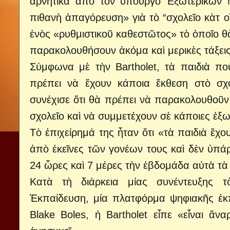
ἀρνητικὰ ἀπὸ τὸν ὑπουργὸ Ἐξωτερικῶν M
πιθανὴ ἀπαγόρευση» γιὰ τὸ “σχολεῖο κὰτ ο
ἑνὸς «ρυθμιστικοῦ καθεστῶτος» τὸ ὁποῖο θὰ
παρακολουθήσουν ἀκόμα καὶ μερικὲς τάξεις
Σύμφωνα μὲ τὴν Bartholet, τὰ παιδιὰ πο
πρέπει νὰ ἔχουν κάποια ἔκθεση στὸ σχ
συνέχισε ὅτι θὰ πρέπει νὰ παρακολουθοῦν
σχολεῖο καὶ νὰ συμμετέχουν σὲ κάποιες ἐξω
Τὸ ἐπιχείρημά της ἦταν ὅτι «τὰ παιδιὰ ἔχο
ἀπὸ ἐκεῖνες τῶν γονέων τους καὶ δὲν ὑπάρ
24 ὧρες καὶ 7 μέρες τὴν ἑβδομάδα αὐτὰ τὰ π
Κατὰ τὴ διάρκεια μίας συνέντευξης τ
Ἐκπαίδευση, μία πλατφόρμα ψηφιακῆς ἐκ
Blake Boles, ἡ Bartholet εἶπε «εἶναι ἄν