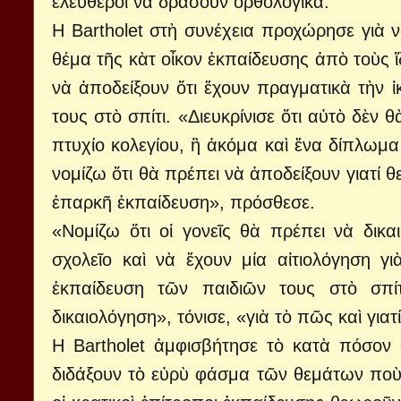
ἐλεύθεροι νὰ δράσουν ὀρθολογικά.”
Η Bartholet στὴ συνέχεια προχώρησε γιὰ νὰ 
θέμα τῆς κὰτ οἶκον ἐκπαίδευσης ἀπὸ τοὺς ἴδ
νὰ ἀποδείξουν ὅτι ἔχουν πραγματικὰ τὴν 
τους στὸ σπίτι. «Διευκρίνισε ὅτι αὐτὸ δὲν 
πτυχίο κολεγίου, ἢ ἀκόμα καὶ ἕνα δίπλωμα 
νομίζω ὅτι θὰ πρέπει νὰ ἀποδείξουν γιατί θ
ἐπαρκῆ ἐκπαίδευση», πρόσθεσε.
«Νομίζω ὅτι οἱ γονεῖς θὰ πρέπει νὰ δι
σχολεῖο καὶ νὰ ἔχουν μία αἰτιολόγηση 
ἐκπαίδευση τῶν παιδιῶν τους στὸ σπίτ
δικαιολόγηση», τόνισε, «γιὰ τὸ πῶς καὶ για
Η Bartholet ἀμφισβήτησε τὸ κατὰ πόσον 
διδάξουν τὸ εὐρὺ φάσμα τῶν θεμάτων ποὺ 