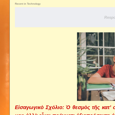
Recent in Technology
Respo
Εἰσαγωγικὸ Σχόλιο: Ὁ θεσμὸς τῆς κατ’ 