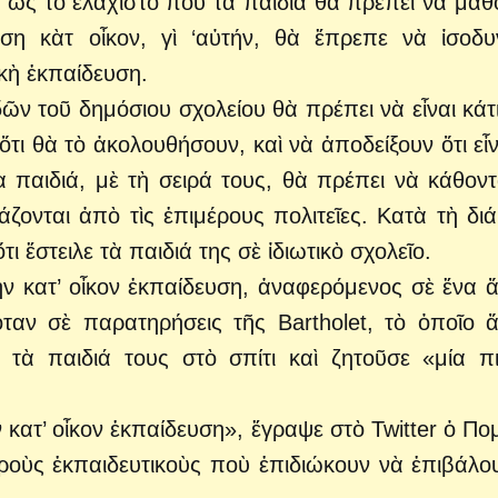
ν ὡς τὸ ἐλάχιστο ποὺ τὰ παιδιὰ θὰ πρέπει νὰ μάθ
ση κὰτ οἶκον, γὶ ‘αὐτήν, θὰ ἔπρεπε νὰ ἰσοδυ
ικὴ ἐκπαίδευση.
ν τοῦ δημόσιου σχολείου θὰ πρέπει νὰ εἶναι κάτ
ὅτι θὰ τὸ ἀκολουθήσουν, καὶ νὰ ἀποδείξουν ὅτι εἶν
ὰ παιδιά, μὲ τὴ σειρά τους, θὰ πρέπει νὰ κάθοντ
ζονται ἀπὸ τὶς ἐπιμέρους πολιτεῖες. Κατὰ τὴ διά
ι ἔστειλε τὰ παιδιά της σὲ ἰδιωτικὸ σχολεῖο.
ὴν κατ’ οἶκον ἐκπαίδευση, ἀναφερόμενος σὲ ἕνα 
ταν σὲ παρατηρήσεις τῆς Bartholet, τὸ ὁποῖο 
ν τὰ παιδιά τους στὸ σπίτι καὶ ζητοῦσε «μία π
ν κατ’ οἶκον ἐκπαίδευση», ἔγραψε στὸ Twitter ὁ Πο
ροὺς ἐκπαιδευτικοὺς ποὺ ἐπιδιώκουν νὰ ἐπιβάλου