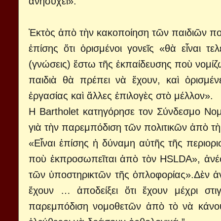
ἀνησυχεῖ».
Ἐκτὸς ἀπὸ τὴν κακοποίηση τῶν παιδιῶν ποὺ
ἐπίσης ὅτι ὁρισμένοι γονεῖς «θὰ εἶναι τ
(γνώσεις) ἔστω τῆς ἐκπαίδευσης ποὺ νομίζ
παιδιὰ θὰ πρέπει νὰ ἔχουν, καὶ ὁρισμέ
ἐργασίας καὶ ἄλλες ἐπιλογὲς στὸ μέλλον».
H Bartholet κατηγόρησε τον Σύνδεσμο Νομ
γιὰ τὴν παρεμπόδιση τῶν πολιτικῶν ἀπὸ τὴ 
«Εἶναι ἐπίσης ἡ δύναμη αὐτῆς τῆς περιορι
ποὺ ἐκπροσωπεῖται ἀπὸ τὸν HSLDA», ἀνέφ
τῶν ὑποστηρικτῶν τῆς ὁπλοφορίας».Δὲν ἀ
ἔχουν … ἀποδείξει ὅτι ἔχουν μέχρι στι
παρεμπόδιση νομοθετῶν ἀπὸ τὸ νὰ κάνου