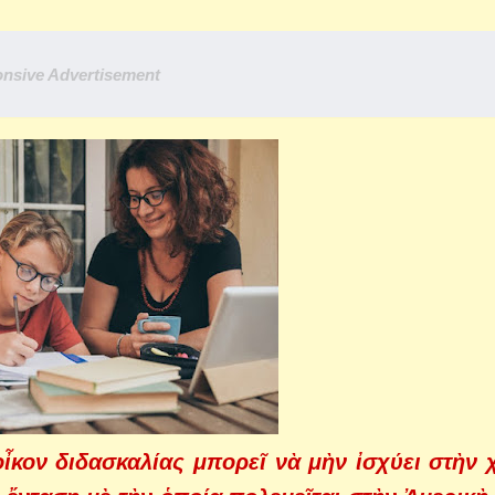
nsive Advertisement
οἶκον διδασκαλίας μπορεῖ νὰ μὴν ἰσχύει στὴν