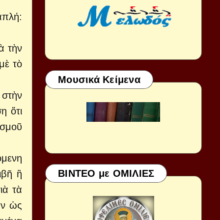
ἁπλή:
ὰ τὴν
μὲ τὸ
Μουσικά Κείμενα
 στὴν
η ὅτι
ισμοῦ
όμενη
ΒΙΝΤΕΟ με ΟΜΙΛΙΕΣ
ιβῆ ἢ
ιὰ τὰ
ὴν ὡς