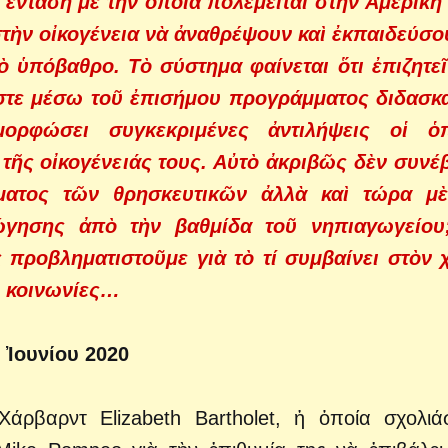
 ἔνταση μὲ τὴν ὁποία πολεμεῖται στὴν Ἀμερικὴ 
στὴν οἰκογένεια νὰ ἀναθρέψουν καὶ ἐκπαιδεύσο
κὸ ὑπόβαθρο.
Τὸ σύστημα φαίνεται ὅτι ἐπιζητε
ὥστε μέσω τοῦ ἐπισήμου προγράμματος διδασκ
ορφώσει συγκεκριμένες ἀντιλήψεις οἱ ὁπ
τῆς οἰκογένειάς τους. Αὐτὸ ἀκριβῶς δὲν συνέ
ματος τῶν θρησκευτικῶν ἀλλὰ καὶ τώρα μὲ
ώγησης ἀπὸ τὴν βαθμίδα τοῦ νηπιαγωγείου
 προβληματιστοῦμε γιὰ τὸ τί συμβαίνει στὸν
ς κοινωνίες…
 Ἰουνίου 2020
άρβαρντ Elizabeth Bartholet, ἡ ὁποία σχολιά