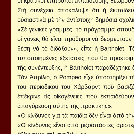
οἱ κρατικοὶ ἐπίτροποι ἐκπαίδευσης θεωροῦ
Στὴ συνέχεια ἀποκάλυψε ὅτι ἡ ἐκπαίδευ
οὐσιαστικὰ μὲ τὴν ἀντίστοιχη δημόσια σχολ
«Σὲ γενικὲς γραμμές, τὸ πρόγραμμα σπουδῶ
οἱ γονεῖς θὰ εἶναι πρόθυμοι νὰ δεσμευτοῦν 
θέση νὰ τὸ διδάξουν», εἶπε ἡ Bartholet. Τ
τυποποιημένες ἐξετάσεις ποὺ θὰ προετοιμά
τῆς συνέντευξης, ἡ Βartholet παραδέχτηκε ὅτ
Τὸν Ἀπρίλιο, ὁ Pompeo εἶχε ὑποστηρίξει τ
τοῦ περιοδικοῦ τοῦ Χάρβαρντ ποὺ βασιζό
ἐπέκρινε τὶς οἰκογένειες ποὺ ἐκπαιδεύου
ἀπαγόρευση αὐτῆς τῆς πρακτικῆς».
«Ὁ κίνδυνος γιὰ τὰ παιδιὰ δὲν εἶναι ἀπὸ τὴ
«Ὁ κίνδυνος εἶναι ἀπὸ ριζοσπάστες ἀριστε