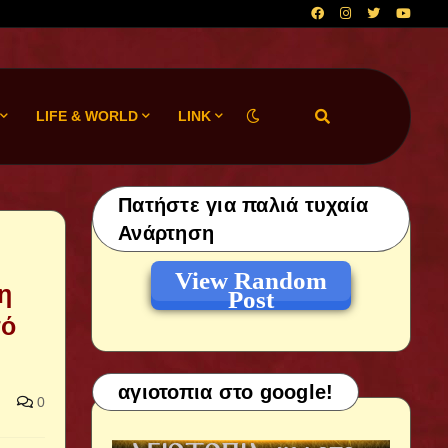
LIFE & WORLD
LINK
Πατήστε για παλιά τυχαία
Ανάρτηση
View Random
η
Post
πό
αγιοτοπια στο google!
0