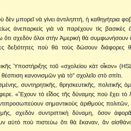
 δὲν μπορεῖ νὰ γίνει ἀντιληπτή, ἡ καθηγήτρια φο
ελείως ἀνεπαρκείς γιὰ νὰ παρέχουν τὶς βασικὲς 
ω ὅτι σχεδὸν ὅλοι στὴν Ἀμερικὴ θὰ συμφωνήσουν ὅ
νες δεξιότητες ποὺ θὰ τοὺς δώσουν διάφορες θ
ικῆς Ὑποστήριξης τοῦ «σχολείου κὰτ οἶκον» (HS
θέσπιση κανονισμῶν γιὰ τὸ” σχολεῖο στὸ σπίτι.
σμένης, συντηρητικῆς, θρησκευτικῆς, πολιτικῆς ὁ
ερε. «Ἔχουν τὸ εἶδος τῆς δύναμης ποὺ ἔχει τὸ 
ντιπροσωπεύουν σημαντικοὺς ἀριθμοὺς πολιτῶν,
γμῆς, σχεδὸν συντριπτικὴ δύναμη, ὅσον ἀφορ
ν αὐτὸ ποὺ πιστεύω ὅτι θὰ ἔκαναν, ἂν αἰσθάν