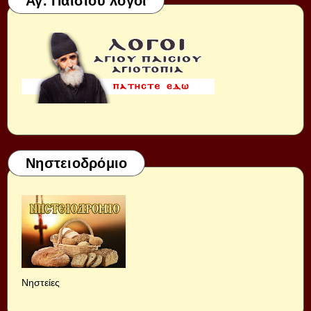
Αγ. Παισίου λόγοι
Νηστειοδρόμιο
Νηστείες