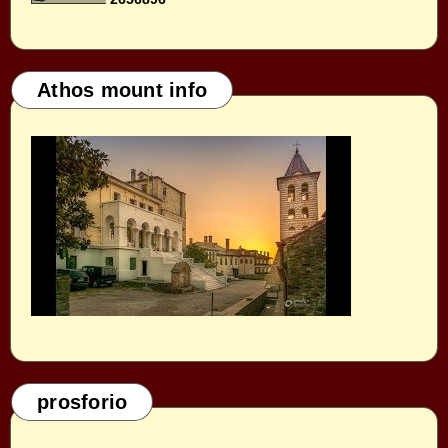
Athos mount info
prosforio