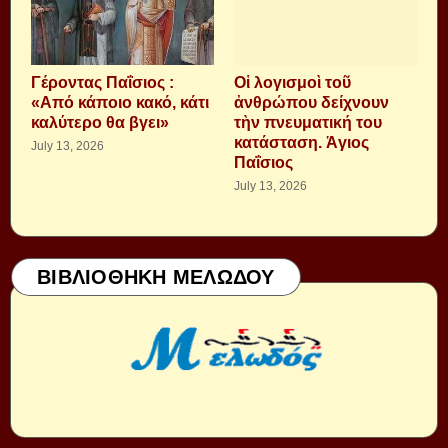
Γέροντας Παΐσιος :
Οἱ λογισμοὶ τοῦ
«Από κάποιο κακό, κάτι
ἀνθρώπου δείχνουν
καλύτερο θα βγει»
τὴν πνευματική του
κατάσταση. Ἁγιος
July 13, 2026
Παΐσιος
July 13, 2026
ΒΙΒΛΙΟΘΗΚΗ ΜΕΛΩΔΟΥ