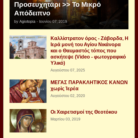
Προσευχητάρι >> Το Μικρό
Απόδειπνο
by
Agiotopia
-
Ιουνίου 07, 2019
Καλλίστρατον όρος - Ζάβορδα, Η
Ιερά μονή του Αγίου Νικάνορα
και ο Θαυμαστός τόπος που
ασκήτεψε (Video - φωτογραφικό
Υλικό)
Αυγούστου 07, 2025
ΜΕΓΑΣ ΠΑΡΑΚΛΗΤΙΚΟΣ ΚΑΝΩΝ
χωρὶς Ἱερέα
Αυγούστου 02, 2020
Οι Χαιρετισμοί της Θεοτόκου
Μαρτίου 03, 2019