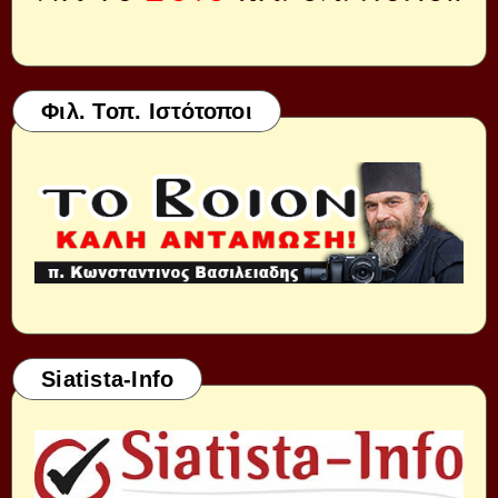
Φιλ. Τοπ. Ιστότοποι
Siatista-Info