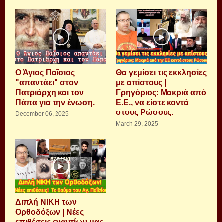
Ο Άγιος Παΐσιος
Θα γεμίσει τις εκκλησίες
"απαντάει" στον
με απίστους |
Πατριάρχη και τον
Γρηγόριος: Μακριά από
Πάπα για την ένωση.
Ε.Ε., να είστε κοντά
στους Ρώσους.
December 06, 2025
March 29, 2025
Διπλή ΝΙΚΗ των
Ορθοδόξων | Νέες
επιθέσεις εναντίων μας