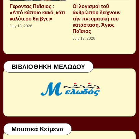
Γέροντας Παΐσιος :
Οἱ λογισμοὶ τοῦ
«Από κάποιο κακό, κάτι
ἀνθρώπου δείχνουν
καλύτερο θα βγει»
τὴν πνευματική του
κατάσταση. Ἁγιος
July 13, 2026
Παΐσιος
July 13, 2026
ΒΙΒΛΙΟΘΗΚΗ ΜΕΛΩΔΟΥ
Μουσικά Κείμενα