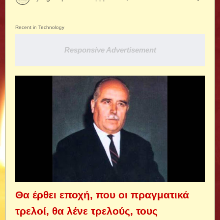
Recent in Technology
Responsive Advertisement
Θα έρθει εποχή, που οι πραγματικά
τρελοί, θα λένε τρελούς, τους