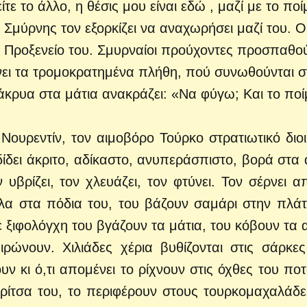
τε το άλλο, η θέσις μου είναι εδώ , μαζί με το ποί
Σμύρνης τον εξορκίζει να αναχωρήσει μαζί του. Ο
 Προξενείο του. Σμυρναίοι προύχοντες προσπαθο
χνει τα τρομοκρατημένα πλήθη, πού συνωθούνται σ
άκρυα στα μάτια ανακράζει: «Να φύγω; Και το ποί
υρεντίν, τον αιμοβόρο Τούρκο στρατιωτικό διοι
ίδει άκριτο, αδίκαστο, ανυπεράσπιστο, βορά στα 
υβρίζει, τον χλευάζει, τον φτύνει. Τον σέρνει α
αλα στα πόδια του, του βάζουν σαμάρι στην πλάτ
ε ξιφολόγχη του βγάζουν τα μάτια, του κόβουν τα α
ρώνουν. Χιλιάδες χέρια βυθίζονται στις σάρκες
ν κι ό,τι απομένει το ρίχνουν στις όχθες του πο
ρίτσα του, το περιφέρουν στους τουρκομαχαλάδε