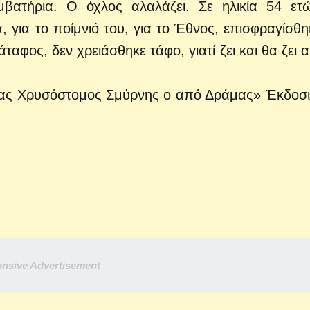
μβατήρια. Ο όχλος αλαλάζει. Σε ηλικία 54 ετ
 για το ποίμνιό του, για το Έθνος, επισφραγίσθη
ταφος, δεν χρειάσθηκε τάφο, γιατί ζει και θα ζει α
ρας Χρυσόστομος Σμύρνης ο από Δράμας» Έκδοσι
nsive Advertisement