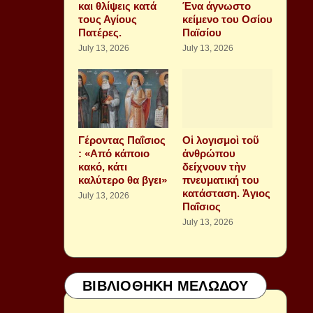
και θλίψεις κατά
Ένα άγνωστο
τους Αγίους
κείμενο του Οσίου
Πατέρες.
Παϊσίου
July 13, 2026
July 13, 2026
Γέροντας Παΐσιος
Οἱ λογισμοὶ τοῦ
: «Από κάποιο
ἀνθρώπου
κακό, κάτι
δείχνουν τὴν
καλύτερο θα βγει»
πνευματική του
κατάσταση. Ἁγιος
July 13, 2026
Παΐσιος
July 13, 2026
ΒΙΒΛΙΟΘΗΚΗ ΜΕΛΩΔΟΥ