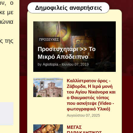
ών, ο
Δημοφιλείς αναρτήσεις
κε με
ιώνια
ς της
ΠΡΟΣΕΥΧΈΣ
Προσευχητάρι >> Το
Μικρό Απόδειπνο
by
Agiotopia
-
Ιουνίου 07, 2019
Καλλίστρατον όρος -
Ζάβορδα, Η Ιερά μονή
του Αγίου Νικάνορα και
ο Θαυμαστός τόπος
που ασκήτεψε (Video -
φωτογραφικό Υλικό)
Αυγούστου 07, 2025
ΜΕΓΑΣ
ΠΑΡΑΚΛΗΤΙΚΟΣ