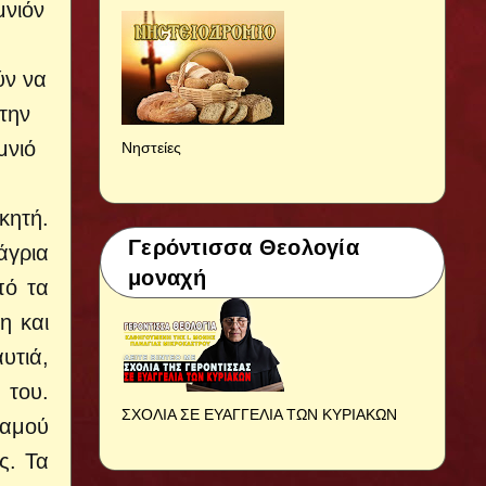
μνιόν
ύν να
την
μνιό
Νηστείες
κητή.
Γερόντισσα Θεολογία
άγρια
μοναχή
πό τα
η και
υτιά,
 του.
ΣΧΟΛΙΑ ΣΕ ΕΥΑΓΓΕΛΙΑ ΤΩΝ ΚΥΡΙΑΚΩΝ
ταμού
ς. Τα