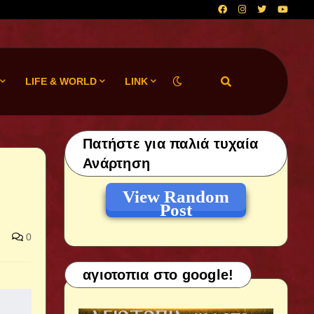
LIFE & WORLD
LINK
Πατήστε για παλιά τυχαία
Ανάρτηση
View Random
Post
0
αγιοτοπια στο google!