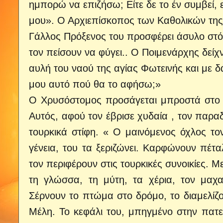
ημπορώ να επιζήσω; Είτε δε το έν συμβεί, εί
μου». Ο Αρχιεπίσκοπος των Καθολικών της 
Γάλλος Πρόξενος του προσφέρει άσυλο στό
τον πείσουν να φύγει.. Ο Ποιμενάρχης δεί
αυλή του ναού της αγίας Φωτεινής και με δ
μου αυτό πού θα το αφήσω;»
Ο Χρυσόστομος προσάγεται μπροστά στο Νο
Αυτός, αφού τον έβρισε χυδαία , τον παραδ
τουρκικά στίφη. « Ο μαινόμενος όχλος τον 
γένεια, του τα ξεριζώνει. Καρφώνουν πέτ
τον περιφέρουν στις τουρκικές συνοικίες. Μ
τη γλώσσα, τη μύτη, τα χέρια, τον μαχαι
Σέρνουν το πτώμα στο δρόμο, το διαμελίζου
Μέλη. Το κεφάλι του, μπηγμένο στην πατε