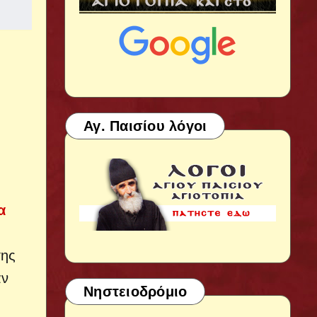
Αγ. Παισίου λόγοι
α
της
άν
Νηστειοδρόμιο