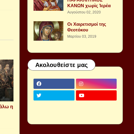
ΚΑΝΩΝ χωρὶς Ἱερέα
Αυγούστου 02, 2020
Οι Χαιρετισμοί της
Θεοτόκου
Μαρτίου 03, 2019
Ακολουθείστε μας
Εάλω η