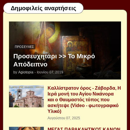
Δημοφιλείς αναρτήσεις
ΠΡΟΣΕΥΧΈΣ
Προσευχητάρι >> Το Μικρό
Απόδειπνο
by
Agiotopia
-
Ιουνίου 07, 2019
Καλλίστρατον όρος - Ζάβορδα, Η
Ιερά μονή του Αγίου Νικάνορα
και ο Θαυμαστός τόπος που
ασκήτεψε (Video - φωτογραφικό
Υλικό)
Αυγούστου 07, 2025
ΜΕΓΑΣ ΠΑΡΑΚΛΗΤΙΚΟΣ ΚΑΝΩΝ