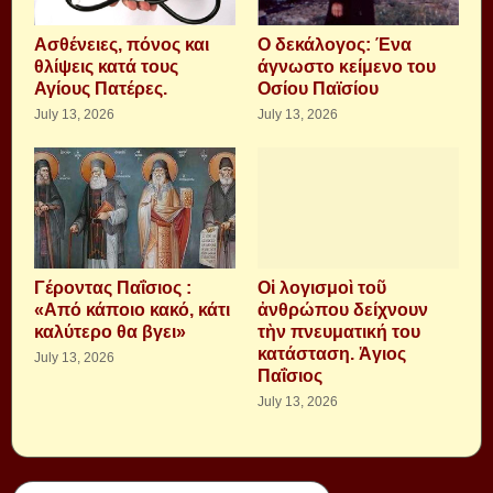
Aσθένειες, πόνος και
Ο δεκάλογος: Ένα
θλίψεις κατά τους
άγνωστο κείμενο του
Αγίους Πατέρες.
Οσίου Παϊσίου
July 13, 2026
July 13, 2026
Γέροντας Παΐσιος :
Οἱ λογισμοὶ τοῦ
«Από κάποιο κακό, κάτι
ἀνθρώπου δείχνουν
καλύτερο θα βγει»
τὴν πνευματική του
κατάσταση. Ἁγιος
July 13, 2026
Παΐσιος
July 13, 2026