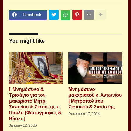
Facebook
You might like
Ι. Μνημόσυνο &
Μνημόσυνο
Τρισάγιο για τον
μακαριστού κ. Αντωνίου
μακαριστό Μητρ.
| Μητροπολίτου
Σισανίου & Σιατίστης κ.
Σισανίου & Σιατίστης
Παύλο [Φωτογραφίες &
December 17, 2024
Βίντεο]
January 12, 2025