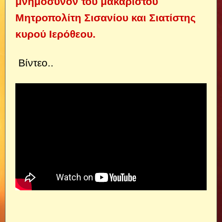
μνημόσυνον του μακαριστού
Μητροπολίτη Σισανίου και Σιατίστης
κυρού Ιερόθεου.
Βίντεο..