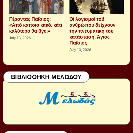
Γέροντας Παΐσιος :
Οἱ λογισμοὶ τοῦ
«Από κάποιο κακό, κάτι
ἀνθρώπου δείχνουν
καλύτερο θα βγει»
τὴν πνευματική του
κατάσταση. Ἁγιος
July 13, 2026
Παΐσιος
July 13, 2026
ΒΙΒΛΙΟΘΗΚΗ ΜΕΛΩΔΟΥ