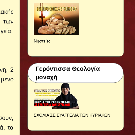
ιακής
ν των
γεία.
Νηστείες
Γερόντισσα Θεολογία
νη, 2
μοναχή
μμένο
ΣΧΟΛΙΑ ΣΕ ΕΥΑΓΓΕΛΙΑ ΤΩΝ ΚΥΡΙΑΚΩΝ
σουν,
ά, τα