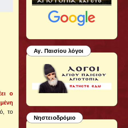
Αγ. Παισίου λόγοι
έει ο
ημένη
ό, το
Νηστειοδρόμιο