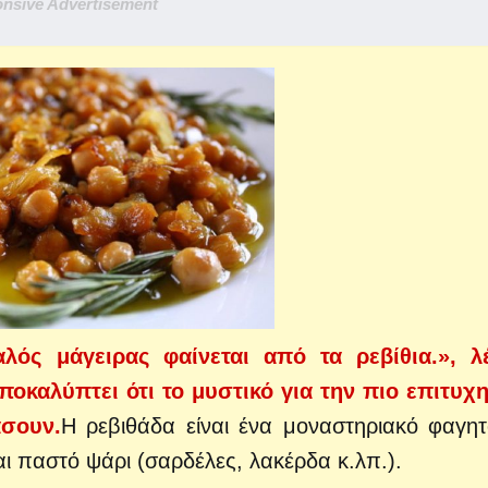
nsive Advertisement
λός μάγειρας φαίνεται από τα ρεβίθια.», λ
ποκαλύπτει ότι το μυστικό για την πιο επιτυχ
άσουν.
Η ρεβιθάδα είναι ένα μοναστηριακό φαγητ
αι παστό ψάρι (σαρδέλες, λακέρδα κ.λπ.).