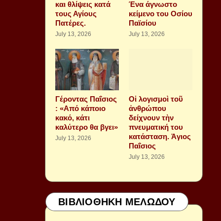
και θλίψεις κατά
Ένα άγνωστο
τους Αγίους
κείμενο του Οσίου
Πατέρες.
Παϊσίου
July 13, 2026
July 13, 2026
Γέροντας Παΐσιος
Οἱ λογισμοὶ τοῦ
: «Από κάποιο
ἀνθρώπου
κακό, κάτι
δείχνουν τὴν
καλύτερο θα βγει»
πνευματική του
κατάσταση. Ἁγιος
July 13, 2026
Παΐσιος
July 13, 2026
ΒΙΒΛΙΟΘΗΚΗ ΜΕΛΩΔΟΥ