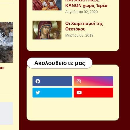
ΚΑΝΩΝ χωρὶς Ἱερέα
Αυγούστου 02, 2020
Οι Χαιρετισμοί της
Θεοτόκου
Μαρτίου 03, 2019
Ακολουθείστε μας
ρα