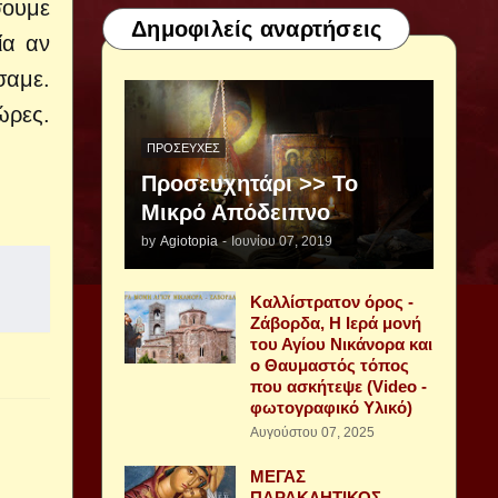
σουμε
Δημοφιλείς αναρτήσεις
ία αν
σαμε.
ρες.
ΠΡΟΣΕΥΧΈΣ
Προσευχητάρι >> Το
Μικρό Απόδειπνο
by
Agiotopia
-
Ιουνίου 07, 2019
Καλλίστρατον όρος -
Ζάβορδα, Η Ιερά μονή
του Αγίου Νικάνορα και
ο Θαυμαστός τόπος
που ασκήτεψε (Video -
φωτογραφικό Υλικό)
Αυγούστου 07, 2025
ΜΕΓΑΣ
ΠΑΡΑΚΛΗΤΙΚΟΣ