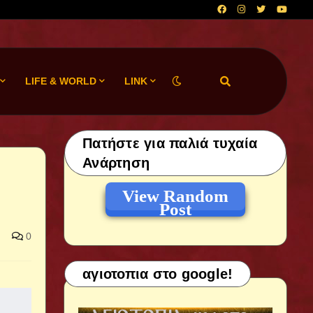
LIFE & WORLD
LINK
Πατήστε για παλιά τυχαία
Ανάρτηση
View Random
Post
0
αγιοτοπια στο google!