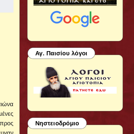
Αγ. Παισίου λόγοι
αιώνα
μένες
 προς
Νηστειοδρόμιο
ευγαν