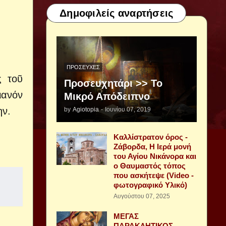
Δημοφιλείς αναρτήσεις
ΠΡΟΣΕΥΧΈΣ
ς τοῦ
Προσευχητάρι >> Το
ιανόν
Μικρό Απόδειπνο
ην.
by
Agiotopia
-
Ιουνίου 07, 2019
Καλλίστρατον όρος -
Ζάβορδα, Η Ιερά μονή
του Αγίου Νικάνορα και
ο Θαυμαστός τόπος
που ασκήτεψε (Video -
φωτογραφικό Υλικό)
Αυγούστου 07, 2025
ΜΕΓΑΣ
ΠΑΡΑΚΛΗΤΙΚΟΣ