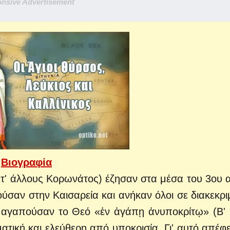
nsive Advertisement
Βιογραφία
κατ' άλλους Κορωνάτος) έζησαν στα μέσα του 3ου 
ούσαν στην Καισαρεία και ανήκαν όλοι σε διακεκρι
ι αγαπούσαν το Θεό «ἐν ἀγάπῃ ἀνυποκρίτῳ» (Β'
ατική και ελεύθερη από υποκρισία. Γι' αυτό απέφ