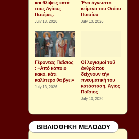
και θλίψεις κατά
Ένα άγνωστο
τους Αγίους
κείμενο του Οσίου
Πατέρες.
Παϊσίου
July 13, 2026
July 13, 2026
Γέροντας Παΐσιος
Οἱ λογισμοὶ τοῦ
: «Από κάποιο
ἀνθρώπου
κακό, κάτι
δείχνουν τὴν
καλύτερο θα βγει»
πνευματική του
κατάσταση. Ἁγιος
July 13, 2026
Παΐσιος
July 13, 2026
ΒΙΒΛΙΟΘΗΚΗ ΜΕΛΩΔΟΥ