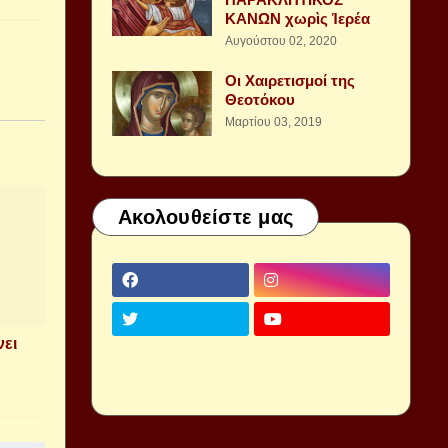
ΚΑΝΩΝ χωρὶς Ἱερέα
Αυγούστου 02, 2020
Οι Χαιρετισμοί της
Θεοτόκου
Μαρτίου 03, 2019
Ακολουθείστε μας
νει