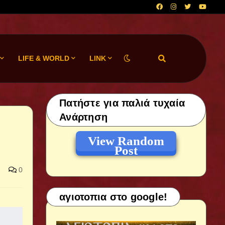
LIFE & WORLD
LINK
Πατήστε για παλιά τυχαία
Ανάρτηση
View Random
Post
0
αγιοτοπια στο google!