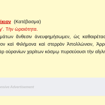
ίκιον
(Κατέβασμα)
'. Τὴν ὡραιότητα.
μάτων ἄνθεσιν ἀνευφημήσωμεν, ὡς καθαιρέτα
σον καὶ Φιλήμονα καὶ στερρὸν Ἀπολλώνιον, Ἀρρ
 γὰρ οὐρανίων χαρίτων κόσμῳ πυρσεύουσι τὴν αἴγλ
nsive Advertisement