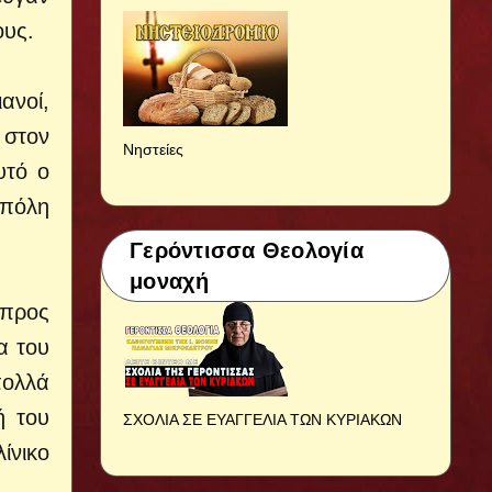
ους.
ανοί,
 στον
Νηστείες
υτό ο
 πόλη
Γερόντισσα Θεολογία
μοναχή
 προς
α του
 πολλά
ή του
ΣΧΟΛΙΑ ΣΕ ΕΥΑΓΓΕΛΙΑ ΤΩΝ ΚΥΡΙΑΚΩΝ
ίνικο