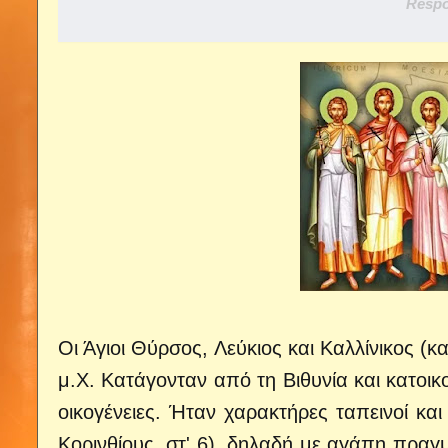
Respo
Οι Άγιοι Θύρσος, Λεύκιος και Καλλίνικος (
μ.Χ. Κατάγονταν από τη Βιθυνία και κατοικ
οικογένειες.
Ήταν χαρακτήρες ταπεινοί κα
Κορινθίους, στ' 6), δηλαδή με αγάπη πραγμ