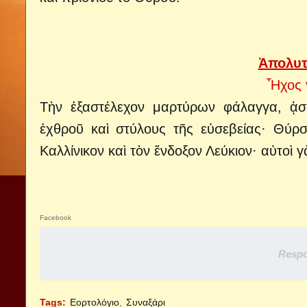
Ἀπολυτ
Ἦχος γ
Tὴν ἑξαστέλεχον μαρτύρων φάλαγγα, ᾀσ
ἐχθροῦ καὶ στύλους τῆς εὐσεβείας· Θύρ
Καλλίνικον καὶ τὸν ἔνδοξον Λεύκιον· αὐτοὶ
Facebook
Respo
Tags:
Εορτολόγιο
Συναξάρι