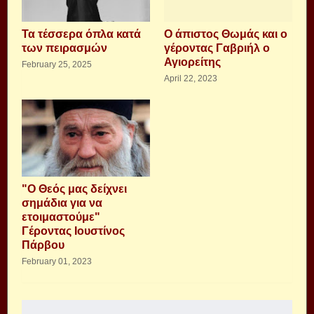
Τα τέσσερα όπλα κατά
Ο άπιστος Θωμάς και ο
των πειρασμών
γέροντας Γαβριήλ ο
Αγιορείτης
February 25, 2025
April 22, 2023
"Ο Θεός μας δείχνει
σημάδια για να
ετοιμαστούμε"
Γέροντας Ιουστίνος
Πάρβου
February 01, 2023