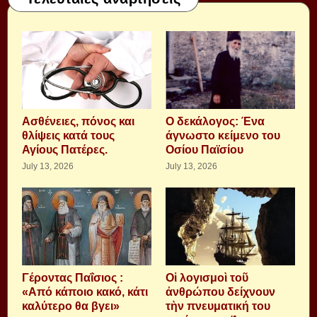
Aσθένειες, πόνος και
Ο δεκάλογος: Ένα
θλίψεις κατά τους
άγνωστο κείμενο του
Αγίους Πατέρες.
Οσίου Παϊσίου
July 13, 2026
July 13, 2026
Γέροντας Παΐσιος :
Οἱ λογισμοὶ τοῦ
«Από κάποιο κακό, κάτι
ἀνθρώπου δείχνουν
καλύτερο θα βγει»
τὴν πνευματική του