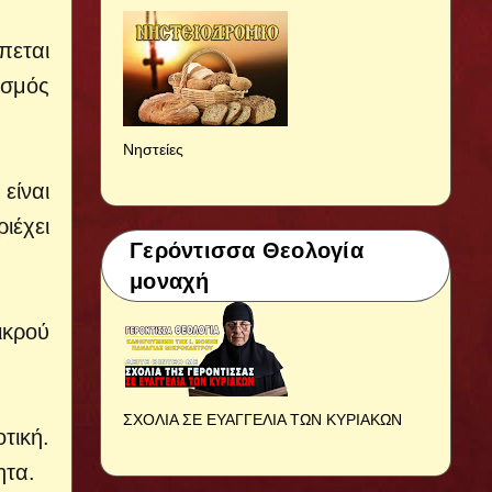
πεται
ασμός
Νηστείες
είναι
ιέχει
Γερόντισσα Θεολογία
μοναχή
ικρού
ΣΧΟΛΙΑ ΣΕ ΕΥΑΓΓΕΛΙΑ ΤΩΝ ΚΥΡΙΑΚΩΝ
τική.
ητα.