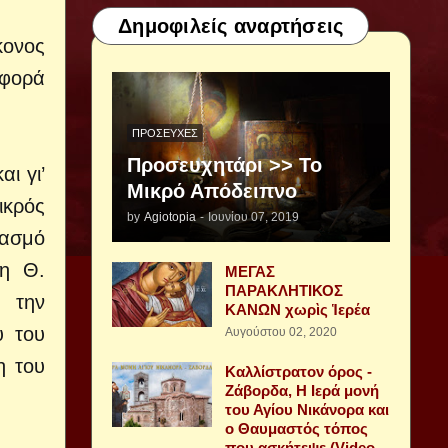
Δημοφιλείς αναρτήσεις
κονος
αφορά
ΠΡΟΣΕΥΧΈΣ
Προσευχητάρι >> Το
ι γι’
Μικρό Απόδειπνο
ικρός
by
Agiotopia
-
Ιουνίου 07, 2019
ιασμό
τη Θ.
ΜΕΓΑΣ
ΠΑΡΑΚΛΗΤΙΚΟΣ
 την
ΚΑΝΩΝ χωρὶς Ἱερέα
υ του
Αυγούστου 02, 2020
η του
Καλλίστρατον όρος -
Ζάβορδα, Η Ιερά μονή
του Αγίου Νικάνορα και
ο Θαυμαστός τόπος
που ασκήτεψε (Video -