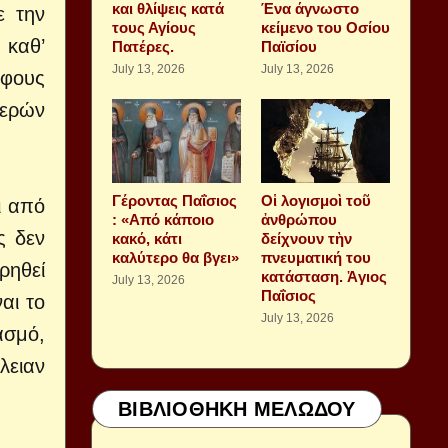
και θλίψεις κατά
Ένα άγνωστο
ε την
τους Αγίους
κείμενο του Οσίου
 καθ’
Πατέρες.
Παϊσίου
July 13, 2026
July 13, 2026
άφους
μερών
Γέροντας Παΐσιος
Οἱ λογισμοὶ τοῦ
ι από
: «Από κάποιο
ἀνθρώπου
ς δεν
κακό, κάτι
δείχνουν τὴν
καλύτερο θα βγει»
πνευματική του
ρηθεί
κατάσταση. Ἁγιος
July 13, 2026
Παΐσιος
αι το
July 13, 2026
ασμό,
λειαν
ΒΙΒΛΙΟΘΗΚΗ ΜΕΛΩΔΟΥ