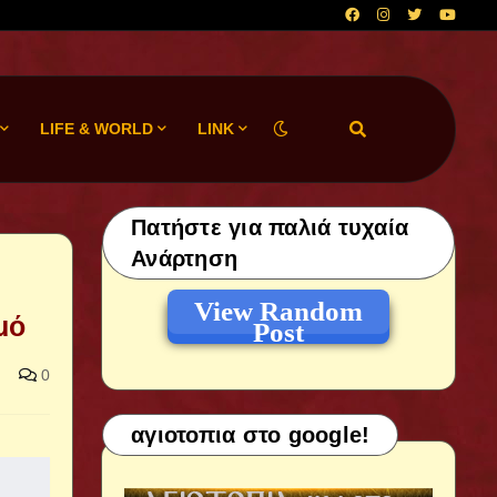
LIFE & WORLD
LINK
Πατήστε για παλιά τυχαία
Ανάρτηση
View Random
μό
Post
0
αγιοτοπια στο google!