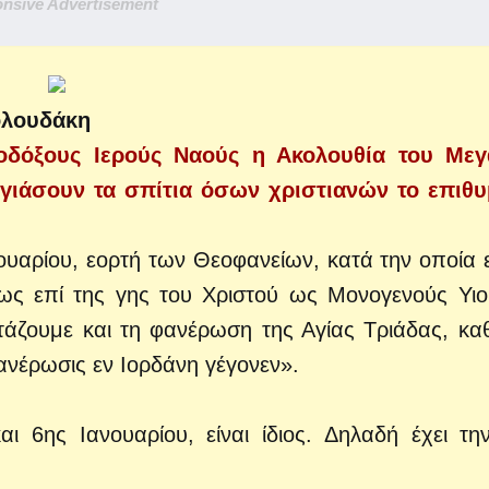
nsive Advertisement
ολουδάκη
ρθοδόξους Ιερούς Ναούς η Ακολουθία του Με
 αγιάσουν τα σπίτια όσων χριστιανών το επιθ
ανουαρίου, εορτή των Θεοφανείων, κατά την οποία 
ως επί της γης του Χριστού ως Μονογενούς Υιο
άζουμε και τη φανέρωση της Αγίας Τριάδας, καθ’
ανέρωσις εν Ιορδάνη γέγονεν».
 6ης Ιανουαρίου, είναι ίδιος. Δηλαδή έχει την