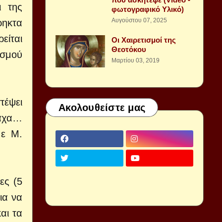
ι της
φωτογραφικό Υλικό)
Αυγούστου 07, 2025
ρηκτα
είται
Οι Χαιρετισμοί της
Θεοτόκου
ασμού
Μαρτίου 03, 2019
τέψει
Ακολουθείστε μας
τάχα…
με Μ.
ες (5
ια να
αι τα