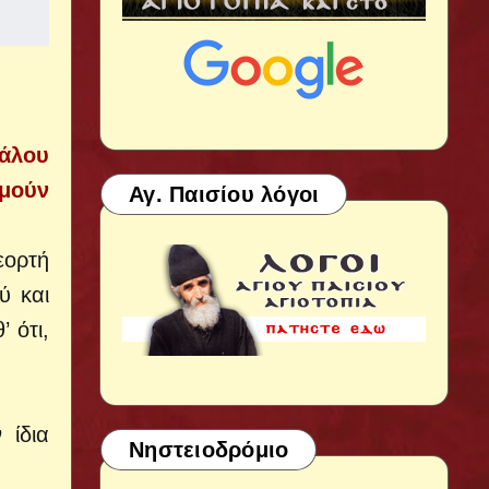
γάλου
υμούν
Αγ. Παισίου λόγοι
εορτή
ύ και
 ότι,
 ίδια
Νηστειοδρόμιο