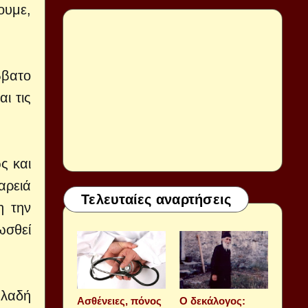
ουμε,
ββατο
ι τις
ς και
αρειά
Τελευταίες αναρτήσεις
η την
ωσθεί
ηλαδή
Aσθένειες, πόνος
Ο δεκάλογος: