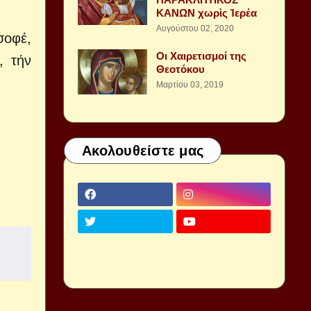
ΚΑΝΩΝ χωρὶς Ἱερέα
Αυγούστου 02, 2020
σοφέ,
Οι Χαιρετισμοί της
, τήν
Θεοτόκου
Μαρτίου 03, 2019
Ακολουθείστε μας