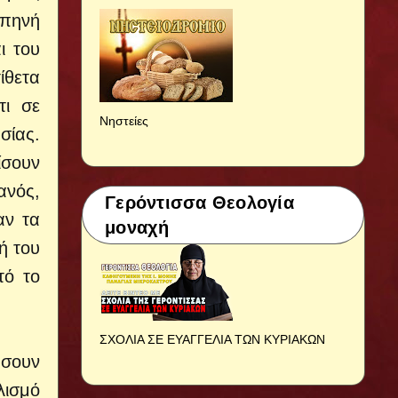
απηνή
ι του
ίθετα
τι σε
Νηστείες
σίας.
ίσουν
ανός,
Γερόντισσα Θεολογία
αν τα
μοναχή
ή του
τό το
ΣΧΟΛΙΑ ΣΕ ΕΥΑΓΓΕΛΙΑ ΤΩΝ ΚΥΡΙΑΚΩΝ
ύσουν
λισμό