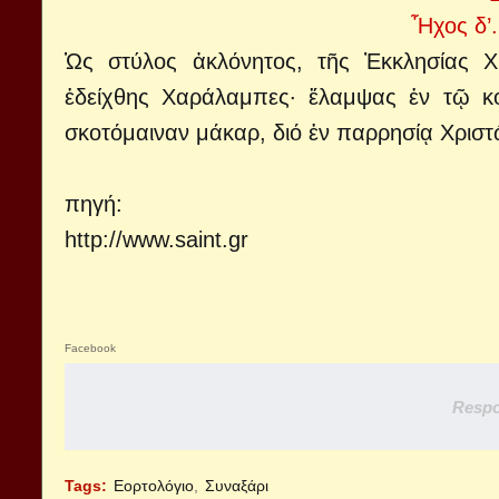
Ἦχος δ’
Ὡς στύλος ἀκλόνητος, τῆς Ἐκκλησίας Χρ
ἐδείχθης Χαράλαμπες· ἔλαμψας ἐν τῷ κό
σκοτόμαιναν μάκαρ, διό ἐν παρρησίᾳ Χρισ
πηγή:
http://www.saint.gr
Facebook
Respo
Tags:
Εορτολόγιο
Συναξάρι