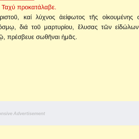
. Ταχύ προκατάλαβε.
ιστοῦ, καί λύχνος ἀείφωτος τῆς οἰκουμένης 
σμῳ, διά τοῦ μαρτυρίου, ἔλυσας τῶν εἰδώλων
τῷ, πρέσβευε σωθῆναι ἡμᾶς.
nsive Advertisement