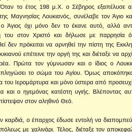
. Όταν το έτος 198 μ.Χ. ο Σέβηρος εξαπέλυσε 
της Μαγνησίας Λουκιανός, συνέλαβε τον Άγιο κα
ο Άγιος όχι μόνο δεν το έκανε αυτό, αλλά αντ
 του στον Χριστό και δήλωσε με παρρησία ό
ί δεν πρόκειται να αρνηθεί την πίστη της Εκκλη
υκιανού επέτεινε την οργή της και διέταξε να αρχ
ερέα. Πρώτα τον γύμνωσαν και ο ίδιος ο Λουκι
 πληγώσει το σώμα του Αγίου. Όμως αποκόπηκ
μα του Ιερομάρτυρα και μόνο ύστερα από προσευχ
α και ο ηγεμόνας κατέστη υγιής. Βλέποντας αυ
πίστεψαν στον αληθινό Θεό.
την καρδιά, ο έπαρχος έδωσε εντολή να διαπομπε
 πόλεως με χαλινάρι. Τέλος, διέταξε τον αποκεφα