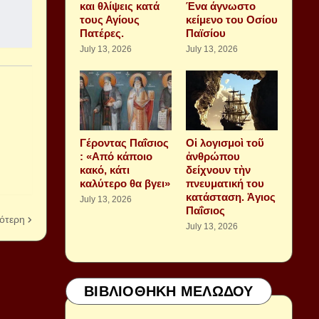
και θλίψεις κατά
Ένα άγνωστο
τους Αγίους
κείμενο του Οσίου
Πατέρες.
Παϊσίου
July 13, 2026
July 13, 2026
Γέροντας Παΐσιος
Οἱ λογισμοὶ τοῦ
: «Από κάποιο
ἀνθρώπου
κακό, κάτι
δείχνουν τὴν
καλύτερο θα βγει»
πνευματική του
κατάσταση. Ἁγιος
July 13, 2026
Παΐσιος
ότερη
July 13, 2026
ΒΙΒΛΙΟΘΗΚΗ ΜΕΛΩΔΟΥ