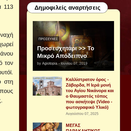
α 113
Δημοφιλείς αναρτήσεις
οναχή
ΠΡΟΣΕΥΧΈΣ
χωρεί
Προσευχητάρι >> Το
φάνου
Μικρό Απόδειπνο
ό τον
by
Agiotopia
-
Ιουνίου 07, 2019
υτόϊ.
Καλλίστρατον όρος -
ο στη
Ζάβορδα, Η Ιερά μονή
μπους
του Αγίου Νικάνορα και
ο Θαυμαστός τόπος
.
που ασκήτεψε (Video -
φωτογραφικό Υλικό)
Αυγούστου 07, 2025
ΜΕΓΑΣ
ΠΑΡΑΚΛΗΤΙΚΟΣ