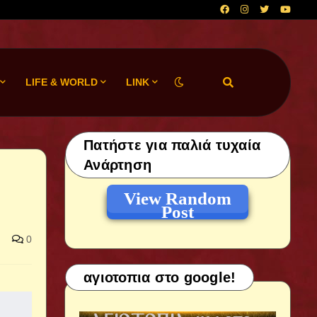
LIFE & WORLD
LINK
Πατήστε για παλιά τυχαία
Ανάρτηση
View Random
Post
0
αγιοτοπια στο google!