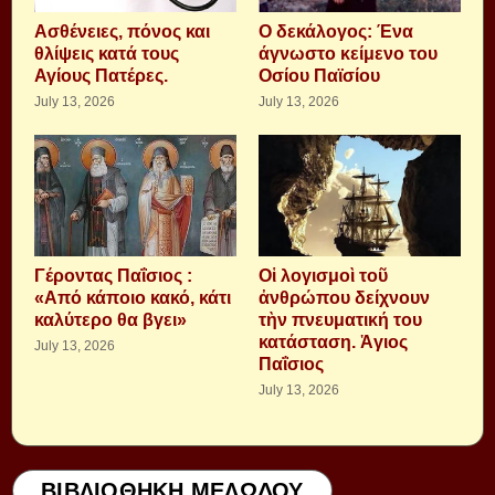
Aσθένειες, πόνος και
Ο δεκάλογος: Ένα
θλίψεις κατά τους
άγνωστο κείμενο του
Αγίους Πατέρες.
Οσίου Παϊσίου
July 13, 2026
July 13, 2026
Γέροντας Παΐσιος :
Οἱ λογισμοὶ τοῦ
«Από κάποιο κακό, κάτι
ἀνθρώπου δείχνουν
καλύτερο θα βγει»
τὴν πνευματική του
κατάσταση. Ἁγιος
July 13, 2026
Παΐσιος
July 13, 2026
ΒΙΒΛΙΟΘΗΚΗ ΜΕΛΩΔΟΥ