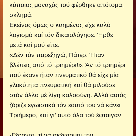
κάποιος μοναχός τού φέρθηκε απότομα,
σκληρά.
Εκείνος όμως ο καημένος είχε καλό
λογισμό καί τόν δικαιολόγησε. Ήρθε
μετά καί μού είπε:
«Δέν τόν παρεξηγώ, Πάτερ. Ήταν
βλέπεις από τό τριημέρι!». Άν τό τριημέρι
πού έκανε ήταν πνευματικό θά είχε μία
γλυκύτητα πνευματική καί θά μιλούσε
στόν άλλο μέ λίγη καλοσύνη. Αλλά αυτός
ζόριζε εγωϊστικά τόν εαυτό του νά κάνει
Τριήμερο, καί γι’ αυτό όλα τού έφταιγαν.
-Γέροντα, τί νά σκέφτομαι τήν