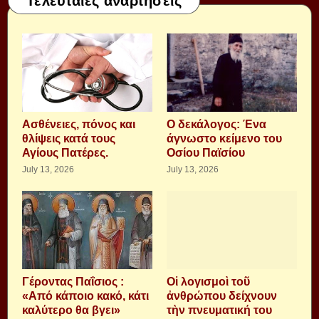
Τελευταίες αναρτήσεις
Aσθένειες, πόνος και
Ο δεκάλογος: Ένα
θλίψεις κατά τους
άγνωστο κείμενο του
Αγίους Πατέρες.
Οσίου Παϊσίου
July 13, 2026
July 13, 2026
Γέροντας Παΐσιος :
Οἱ λογισμοὶ τοῦ
«Από κάποιο κακό, κάτι
ἀνθρώπου δείχνουν
καλύτερο θα βγει»
τὴν πνευματική του