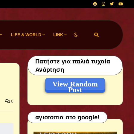
LIFE & WORLD
LINK
Πατήστε για παλιά τυχαία
Ανάρτηση
View Random
Post
0
αγιοτοπια στο google!