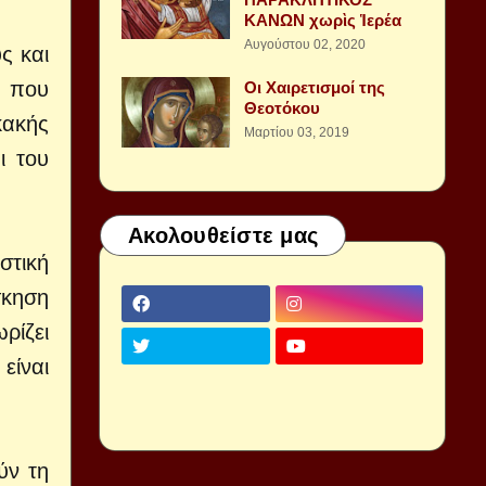
ΚΑΝΩΝ χωρὶς Ἱερέα
Αυγούστου 02, 2020
ς και
η που
Οι Χαιρετισμοί της
Θεοτόκου
κακής
Μαρτίου 03, 2019
ι του
Ακολουθείστε μας
στική
σκηση
ρίζει
είναι
ύν τη