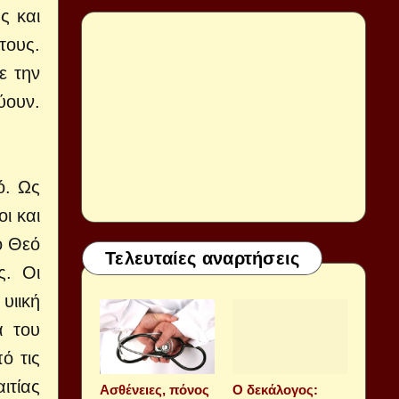
ς και
τους.
ε την
ύουν.
ό. Ως
ι και
ο Θεό
Τελευταίες αναρτήσεις
ς. Οι
υιική
α του
ό τις
ιτίας
Aσθένειες, πόνος
Ο δεκάλογος: