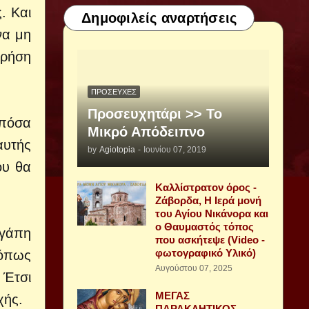
. Και
Δημοφιλείς αναρτήσεις
να μη
χρήση
ΠΡΟΣΕΥΧΈΣ
Προσευχητάρι >> Το
 πόσα
Μικρό Απόδειπνο
αυτής
by
Agiotopia
-
Ιουνίου 07, 2019
ου θα
Καλλίστρατον όρος -
Ζάβορδα, Η Ιερά μονή
του Αγίου Νικάνορα και
ο Θαυμαστός τόπος
αγάπη
που ασκήτεψε (Video -
φωτογραφικό Υλικό)
 όπως
Αυγούστου 07, 2025
 Έτσι
ΜΕΓΑΣ
χής.
ΠΑΡΑΚΛΗΤΙΚΟΣ