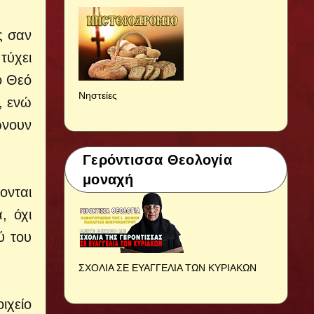
ς σαν
τύχει
ο Θεό
Νηστείες
, ενώ
ώνουν
Γερόντισσα Θεολογία
μοναχή
ονται
, όχι
ύ του
ΣΧΟΛΙΑ ΣΕ ΕΥΑΓΓΕΛΙΑ ΤΩΝ ΚΥΡΙΑΚΩΝ
ιχείο