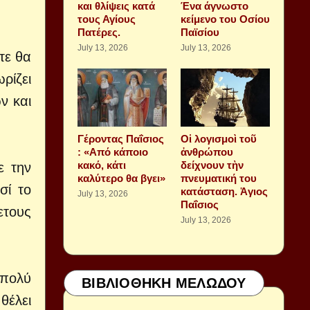
και θλίψεις κατά
Ένα άγνωστο
τους Αγίους
κείμενο του Οσίου
Πατέρες.
Παϊσίου
July 13, 2026
July 13, 2026
τε θα
ρίζει
ν και
Γέροντας Παΐσιος
Οἱ λογισμοὶ τοῦ
: «Από κάποιο
ἀνθρώπου
κακό, κάτι
δείχνουν τὴν
ε την
καλύτερο θα βγει»
πνευματική του
σί το
κατάσταση. Ἁγιος
July 13, 2026
Παΐσιος
ετους
July 13, 2026
 πολύ
ΒΙΒΛΙΟΘΗΚΗ ΜΕΛΩΔΟΥ
θέλει