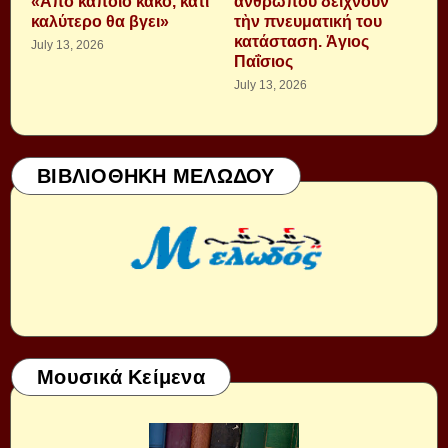
«Από κάποιο κακό, κάτι
ἀνθρώπου δείχνουν
καλύτερο θα βγει»
τὴν πνευματική του
κατάσταση. Ἁγιος
July 13, 2026
Παΐσιος
July 13, 2026
ΒΙΒΛΙΟΘΗΚΗ ΜΕΛΩΔΟΥ
Μουσικά Κείμενα