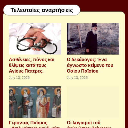
Τελευταίες αναρτήσεις
Aσθένειες, πόνος και
Ο δεκάλογος: Ένα
θλίψεις κατά τους
άγνωστο κείμενο του
Αγίους Πατέρες.
Οσίου Παϊσίου
July 13, 2026
July 13, 2026
Γέροντας Παΐσιος :
Οἱ λογισμοὶ τοῦ