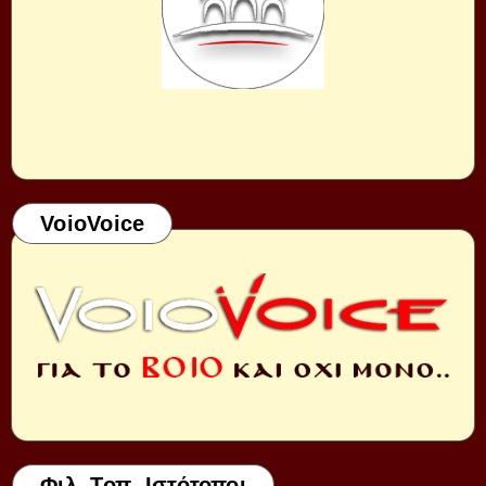
VoioVoice
Φιλ. Τοπ. Ιστότοποι