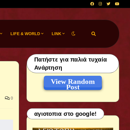
LIFE & WORLD
LINK
Πατήστε για παλιά τυχαία
Ανάρτηση
View Random
Post
0
αγιοτοπια στο google!