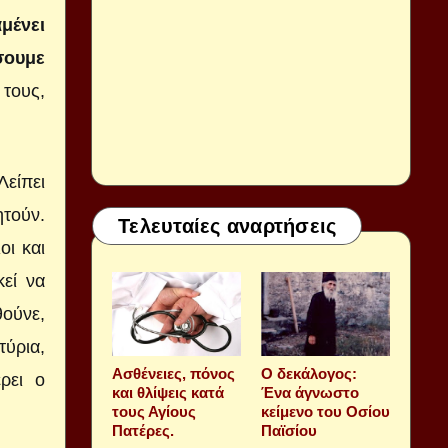
μένει
σουμε
 τους,
Λείπει
ητούν.
Τελευταίες αναρτήσεις
οι και
εί να
θούνε,
τύρια,
Aσθένειες, πόνος
Ο δεκάλογος:
ρει ο
και θλίψεις κατά
Ένα άγνωστο
τους Αγίους
κείμενο του Οσίου
Πατέρες.
Παϊσίου