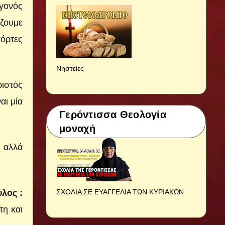
εγονός
ίζουμε
πόρτες
Νηστείες
ιστός
αι μία
Γερόντισσα Θεολογία
μοναχή
ς αλλά
λος :
ΣΧΟΛΙΑ ΣΕ ΕΥΑΓΓΕΛΙΑ ΤΩΝ ΚΥΡΙΑΚΩΝ
τη και