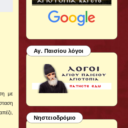
Αγ. Παισίου λόγοι
ση με
σταση
πέζι,
Νηστειοδρόμιο