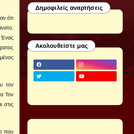
Δημοφιλείς αναρτήσεις
αν ότι
άνατο.
. Ένας
Ακολουθείστε μας
όρατος
ωμένος
υ τον
να Τον
ι στις
το που