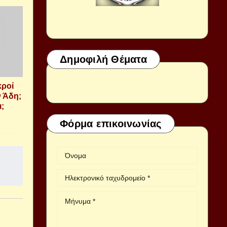
Δημοφιλή Θέματα
κροί
ν Άδη;
ι;
Φόρμα επικοινωνίας