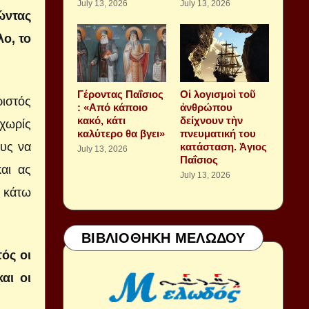
July 13, 2026
July 13, 2026
ώντας
λο, το
Γέροντας Παΐσιος
Οἱ λογισμοὶ τοῦ
ριστός
: «Από κάποιο
ἀνθρώπου
κακό, κάτι
δείχνουν τὴν
 χωρίς
καλύτερο θα βγει»
πνευματική του
ους να
κατάσταση. Ἁγιος
July 13, 2026
Παΐσιος
αι ας
July 13, 2026
ι κάτω
ΒΙΒΛΙΟΘΗΚΗ ΜΕΛΩΔΟΥ
ός οι
αι οι