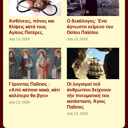
Aσθένειες, πόνος και
Ο δεκάλογος: Ένα
θλίψεις κατά τους
άγνωστο κείμενο του
Αγίους Πατέρες.
Οσίου Παϊσίου
July 13, 2026
July 13, 2026
Γέροντας Παΐσιος :
Οἱ λογισμοὶ τοῦ
«Από κάποιο κακό, κάτι
ἀνθρώπου δείχνουν
καλύτερο θα βγει»
τὴν πνευματική του
κατάσταση. Ἁγιος
July 13, 2026
Παΐσιος
July 13, 2026