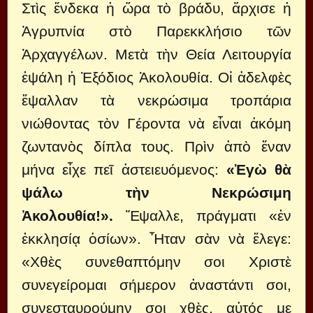
Στὶς ἕνδεκα ἡ ὥρα τὸ βράδυ, ἄρχισε ἡ
Ἀγρυπνία στὸ Παρεκκλήσιο τῶν
Ἀρχαγγέλων. Μετὰ τὴν Θεία Λειτουργία
ἐψάλη ἡ Ἐξόδιος Ἀκολουθία. Οἱ ἀδελφὲς
ἔψαλλαν τὰ νεκρώσιμα τροπάρια
νιώθοντας τὸν Γέροντα νὰ εἶναι ἀκόμη
ζωντανὸς δίπλα τους. Πρὶν ἀπὸ ἕναν
μήνα εἶχε πεῖ ἀστειευόμενος:
«Ἐγὼ θὰ
ψάλω τὴν Νεκρώσιμη
Ἀκολουθία!».
Ἔψαλλε, πράγματι «ἐν
ἐκκλησίᾳ ὁσίων». Ἦταν σὰν νὰ ἔλεγε:
«Χθὲς συνεθαπτόμην σοι Χριστὲ
συνεγείρομαι σήμερον ἀναστάντι σοι,
συνεσταυρούμην σοι χθὲς, αὐτός με