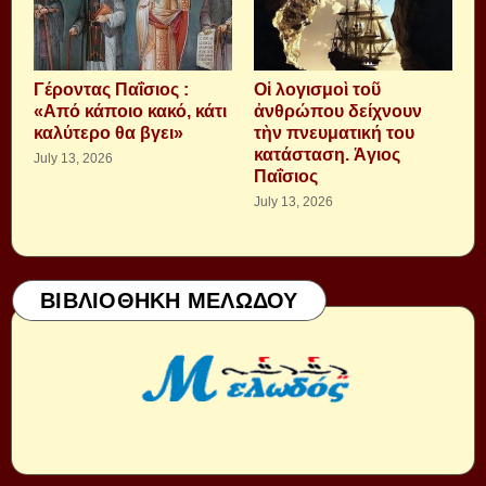
Γέροντας Παΐσιος :
Οἱ λογισμοὶ τοῦ
«Από κάποιο κακό, κάτι
ἀνθρώπου δείχνουν
καλύτερο θα βγει»
τὴν πνευματική του
κατάσταση. Ἁγιος
July 13, 2026
Παΐσιος
July 13, 2026
ΒΙΒΛΙΟΘΗΚΗ ΜΕΛΩΔΟΥ