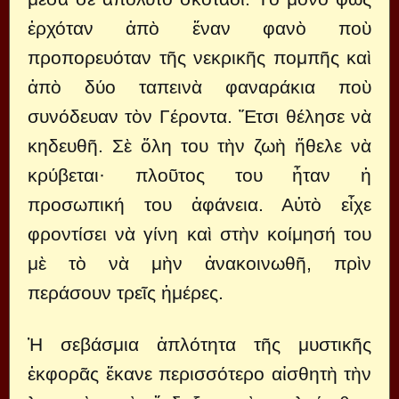
ἐρχόταν ἀπὸ ἕναν φανὸ ποὺ
προπορευόταν τῆς νεκρικῆς πομπῆς καὶ
ἀπὸ δύο ταπεινὰ φαναράκια ποὺ
συνόδευαν τὸν Γέροντα. Ἔτσι θέλησε νὰ
κηδευθῆ. Σὲ ὅλη του τὴν ζωὴ ἤθελε νὰ
κρύβεται· πλοῦτος του ἦταν ἡ
προσωπική του ἀφάνεια. Αὐτὸ εἶχε
φροντίσει νὰ γίνη καὶ στὴν κοίμησή του
μὲ τὸ νὰ μὴν ἀνακοινωθῆ, πρὶν
περάσουν τρεῖς ἡμέρες.
Ἡ σεβάσμια ἁπλότητα τῆς μυστικῆς
ἐκφορᾶς ἔκανε περισσότερο αἰσθητὴ τὴν