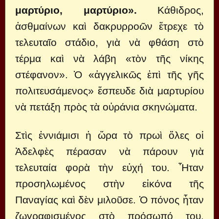
μαρτύριο, μαρτύριο».
Κάθιδρος,
ἀσθμαίνων καὶ δακρυρροῶν ἔτρεχε τὸ
τελευταῖο στάδιο, γιὰ νὰ φθάση στὸ
τέρμα καὶ νὰ λάβη «τὸν τῆς νίκης
στέφανον». Ὁ «ἀγγελικῶς ἐπὶ τῆς γῆς
πολιτευσάμενος» ἔσπευδε διὰ μαρτυρίου
νὰ πετάξη πρὸς τὰ οὐράνια σκηνώματα.
Στὶς ἐννιάμισι ἡ ὥρα τὸ πρωὶ ὅλες οἱ
Ἀδελφὲς πέρασαν νὰ πάρουν γιὰ
τελευταία φορὰ τὴν εὐχή του. Ἦταν
προσηλωμένος στὴν εἰκόνα τῆς
Παναγίας καὶ δὲν μιλοῦσε. Ὁ πόνος ἦταν
ζωγραφισμένος στὸ πρόσωπό του,