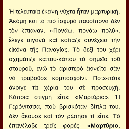
Ἡ τελευταία ἐκείνη νύχτα ἦταν μαρτυρική.
Ἀκόμη καὶ τὰ πιὸ ἰσχυρὰ παυσίπονα δὲν
τὸν ἒπιαναν. «Πονάω, πονάω πολύ»,
ἔλεγε σιγανὰ καὶ κοίταζε συνέχεια τὴν
εἰκόνα τῆς Παναγίας. Τὸ δεξί του χέρι
σχημάτιζε κάπου-κάπου τὸ σημεῖο τοῦ
σταυροῦ, ἐνῶ τὸ ἀριστερὸ ἐκινεῖτο σὰν
νὰ τραβοῦσε κομποσχοίνι. Πότε-πότε
ἄνοιγε τὰ χέρια του σὲ προσευχή.
Κάποια στιγμὴ εἶπε: «Μαρτύριο». Ἡ
Γερόνιτσσα, ποὺ βρισκόταν δίπλα του,
δὲν ἄκουσε καὶ τὸν ρώτησε τί εἶπε. Τὸ
ἐπανέλαβε τρεῖς φορές:
«Μαρτύριο,