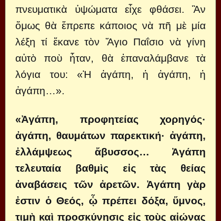
πνευματικὰ ὑψώματα εἶχε φθάσει. Ἂν
ὅμως θὰ ἔπρεπε κάποιος νὰ πῆ μὲ μία
λέξη τί ἔκανε τὸν Ἅγιο Παΐσιο νὰ γίνη
αὐτὸ ποὺ ἦταν, θὰ ἐπαναλάμβανε τὰ
λόγια του: «Ἡ ἀγάπη, ἡ ἀγάπη, ἡ
ἀγάπη…».
«Ἀγάπη, προφητείας χορηγός·
ἀγάπη, θαυμάτων παρεκτική· ἀγάπη,
ἐλλάμψεως ἄβυσσος… Ἀγάπη
τελευταία βαθμὶς εἰς τὰς θείας
ἀναβάσεις τῶν ἀρετῶν. Ἀγάπη γὰρ
ἐστιν ὁ Θεός, ᾧ πρέπει δόξα, ὕμνος,
τιμὴ καὶ προσκύνησις εἰς τοὺς αἰώνας