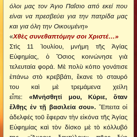
όλοι μας τον Άγιο Παΐσιο από εκεί που
είναι να πρεσβεύει για την πατρίδα μας
και για όλη την Οικουμένη
»
«
Χθὲς συνεθαπτόμην σοι Χριστέ…»
Στὶς 11 Ἰουλίου, μνήμη τῆς Ἁγίας
Εὐφημίας, ὁ Ὅσιος κοινώνησε γιὰ
τελευταία φορά. Μὲ πολὺ κόπο γονάτισε
ἐπάνω στὸ κρεββάτι, ἔκανε τὸ σταυρό
του καὶ μὲ τρεμάμενα χείλη
εἶπε:
«Μνήσθητί μου, Κύριε, ὅταν
ἔλθῃς ἐν τῇ βασιλεία σου».
Ἔπειτα οἱ
ἀδελφές τοῦ ἔφεραν τὴν εἰκόνα τῆς Ἁγίας
Εὐφημίας καὶ τὸν δίσκο μὲ τὸ κόλλυβό