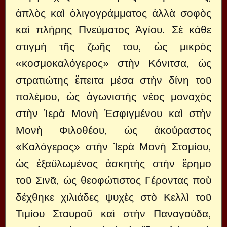
ἁπλὸς καὶ ὀλιγογράμματος ἀλλὰ σοφὸς
καὶ πλήρης Πνεύματος Ἁγίου. Σὲ κάθε
στιγμὴ τῆς ζωῆς του, ὡς μικρὸς
«κοσμοκαλόγερος» στὴν Κόνιτσα, ὡς
στρατιώτης ἔπειτα μέσα στὴν δίνη τοῦ
πολέμου, ὡς ἀγωνιστὴς νέος μοναχὸς
στὴν Ἱερὰ Μονὴ Ἐσφιγμένου καὶ στὴν
Μονὴ Φιλοθέου, ὡς ἀκούραστος
«Καλόγερος» στὴν Ἱερὰ Μονὴ Στομίου,
ὡς ἐξαϋλωμένος ἀσκητὴς στὴν ἔρημο
τοῦ Σινᾶ, ὡς θεοφώτιστος Γέροντας ποὺ
δέχθηκε χιλιάδες ψυχὲς στὸ Κελλὶ τοῦ
Τιμίου Σταυροῦ καὶ στὴν Παναγούδα,