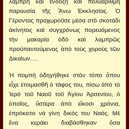
λαμπρὴ καὶ ἔνδοξη καὶ πολυάριθμη
παρουσία τῆς Ἄνω Ἐκκλησίας. Ὁ
Γέροντας προχωροῦσε μέσα στὸ σκοτάδι
ἀκίνητος καὶ συγχρόνως πορευόμενος
τὴν μακαρία ὁδὸ καὶ λαμπρῶς
προϋπαντούμενος ἀπὸ τοὺς χοροὺς τῶν
Δικαίων….
Ἡ πομπὴ ὁδηγήθηκε στὸν τόπο ὅπου
εἶχε ἑτοιμασθῆ ὁ τάφος του, πίσω ἀπὸ τὸ
Ἱερό τοῦ Ναοῦ τοῦ Ἁγίου Ἀρσενίου, ὁ
ὁποῖος, ὕστερα ἀπὸ εἴκοσι χρόνια,
ἐπρόκειτο νὰ γίνη δικός του Ναός. Μὲ
ἕνα κεράκι διαβάσθηκαν ὅσα