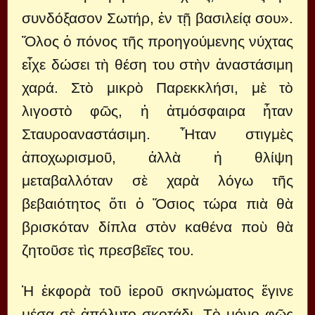
συνδόξασον Σωτήρ, ἐν τῇ βασιλείᾳ σου».
Ὅλος ὁ πόνος τῆς προηγούμενης νύχτας
εἶχε δώσει τὴ θέση του στὴν ἀναστάσιμη
χαρά. Στὸ μικρὸ Παρεκκλήσι, μὲ τὸ
λιγοστὸ φῶς, ἡ ἀτμόσφαιρα ἦταν
Σταυροαναστάσιμη. Ἦταν στιγμὲς
ἀποχωρισμοῦ, ἀλλὰ ἡ θλίψη
μεταβαλλόταν σὲ χαρὰ λόγω τῆς
βεβαιότητος ὅτι ὁ Ὅσιος τώρα πιὰ θὰ
βρισκόταν δίπλα στὸν καθένα ποὺ θὰ
ζητοῦσε τὶς πρεσβεῖες του.
Ἡ ἐκφορὰ τοῦ ἱεροῦ σκηνώματος ἔγινε
μέσα σὲ ἀπόλυτο σκοτάδι. Τὸ μόνο φῶς