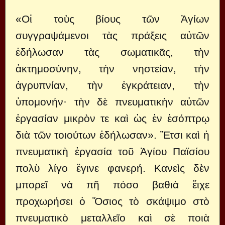
«Οἱ τοὺς βίους τῶν Ἁγίων
συγγραψάμενοι τὰς πράξεις αὐτῶν
ἐδήλωσαν τὰς σωματικᾶς, τὴν
ἀκτημοσύνην, τὴν νηστείαν, τὴν
ἀγρυπνίαν, τὴν ἐγκράτειαν, τὴν
ὑπομονήν· τὴν δὲ πνευματικὴν αὐτῶν
ἐργασίαν μικρὸν τε καὶ ὡς ἐν ἐσόπτρῳ
διὰ τῶν τοιούτων ἐδήλωσαν». Ἔτσι καὶ ἡ
πνευματικὴ ἐργασία τοῦ Ἁγίου Παϊσίου
πολὺ λίγο ἔγινε φανερή. Κανεὶς δὲν
μπορεῖ νὰ πῆ πόσο βαθιὰ ἔιχε
προχωρήσει ὁ Ὅσιος τὸ σκάψιμο στὸ
πνευματικὸ μεταλλεῖο καὶ σὲ ποιὰ