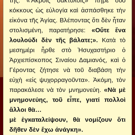
της. «Ἄκροις δακτύλοις» πῆρε δύο
κόκκους ὡς εὐλογία καὶ ἀσπάσθηκε τὴν
εἰκόνα τῆς Ἁγίας. Βλέποντας ὅτι δὲν ἦταν
στολισμένη, παρατήρησε:
«Οὔτε ἕνα
λουλούδι δὲν τῆς βάλατε;».
Κατὰ τὸ
μεσημέρι ἦρθε στὸ Ἡσυχαστήριο ὁ
Ἀρχιεπίσκοπος Σιναίου Δαμιανός, καὶ ὁ
Γέροντας ζήτησε νὰ τοῦ διαβάση τὴν
εὐχὴ «εἰς ψυχορραγοῦντα». Ἀκόμη, τὸν
παρακάλεσε νὰ τὸν μνημονεύη.
«Νὰ μὲ
μνημονεύης, τοῦ εἶπε, γιατί πολλοὶ
ἄλλοι θὰ…
μὲ ἐγκαταλείψουν, θὰ νομίζουν ὅτι
δῆθεν δὲν ἔχω ἀνάγκη».