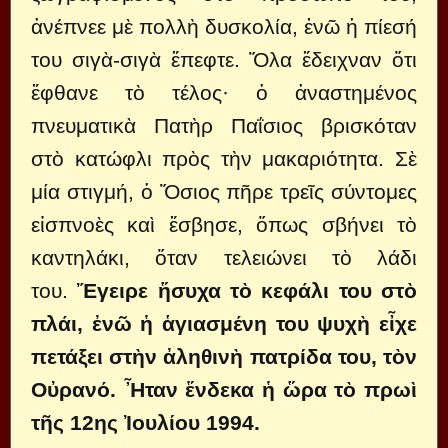
ἀνέπνεε μὲ πολλὴ δυσκολία, ἐνῶ ἡ πίεσή
του σιγὰ-σιγὰ ἔπεφτε. Ὅλα ἔδειχναν ὅτι
ἔφθανε τὸ τέλος· ὁ ἀναστημένος
πνευματικὰ Πατὴρ Παΐσιος βρισκόταν
στὸ κατώφλι πρὸς τὴν μακαριότητα. Σὲ
μία στιγμή, ὁ Ὅσιος πῆρε τρεῖς σύντομες
εἰσπνοὲς καὶ ἔσβησε, ὅπως σβήνει τὸ
καντηλάκι, ὅταν τελειώνει τὸ λάδι
του.
Ἔγειρε ἥσυχα τὸ κεφάλι του στὸ
πλάι, ἐνῶ ἡ ἁγιασμένη του ψυχὴ εἶχε
πετάξει στὴν ἀληθινὴ πατρίδα του, τὸν
Οὐρανό. Ἦταν ἕνδεκα ἡ ὥρα τὸ πρωὶ
τῆς 12ης Ἰουλίου 1994.