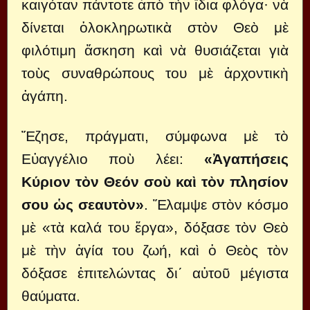
καιγόταν πάντοτε ἀπὸ τὴν ἴδια φλόγα· νὰ
δίνεται ὁλοκληρωτικὰ στὸν Θεὸ μὲ
φιλότιμη ἄσκηση καὶ νὰ θυσιάζεται γιὰ
τοὺς συναθρώπους του μὲ ἀρχοντικὴ
ἀγάπη.
Ἔζησε, πράγματι, σύμφωνα μὲ τὸ
Εὐαγγέλιο ποὺ λέει:
«Ἀγαπήσεις
Κύριον τὸν Θεόν σοὺ καὶ τὸν πλησίον
σου ὡς σεαυτὸν»
. Ἔλαμψε στὸν κόσμο
μὲ «τὰ καλά του ἔργα», δόξασε τὸν Θεὸ
μὲ τὴν ἁγία του ζωή, καὶ ὁ Θεὸς τὸν
δόξασε ἐπιτελώντας δι΄ αὐτοῦ μέγιστα
θαύματα.