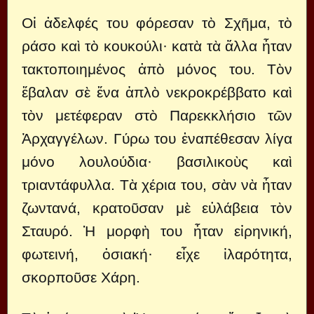
Οἱ ἀδελφές του φόρεσαν τὸ Σχῆμα, τὸ
ράσο καὶ τὸ κουκούλι· κατὰ τὰ ἄλλα ἦταν
τακτοποιημένος ἀπὸ μόνος του. Τὸν
ἔβαλαν σὲ ἕνα ἁπλὸ νεκροκρέββατο καὶ
τὸν μετέφεραν στὸ Παρεκκλήσιο τῶν
Ἀρχαγγέλων. Γύρω του ἐναπέθεσαν λίγα
μόνο λουλούδια· βασιλικοὺς καὶ
τριαντάφυλλα. Τὰ χέρια του, σὰν νὰ ἦταν
ζωντανά, κρατοῦσαν μὲ εὐλάβεια τὸν
Σταυρό. Ἡ μορφὴ του ἦταν εἰρηνική,
φωτεινή, ὀσιακή· εἶχε ἱλαρότητα,
σκορποῦσε Χάρη.