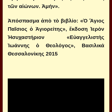
τῶν αἰώνων. Ἀμήν».
Ἀπόσπασμα ἀπὸ τὸ βιβλίο: «Ὁ Ἅγιος
Παΐσιος ὁ Ἁγιορείτης», ἔκδοση Ἱερὸν
Ἡσυχαστήριον «Εὐαγγελιστὴς
Ἰωάννης ὁ Θεολόγος», Βασιλικά
Θεσσαλονίκης 2015