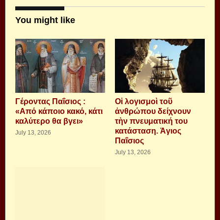
You might like
Γέροντας Παΐσιος :
Οἱ λογισμοὶ τοῦ
«Από κάποιο κακό, κάτι
ἀνθρώπου δείχνουν
καλύτερο θα βγει»
τὴν πνευματική του
κατάσταση. Ἁγιος
July 13, 2026
Παΐσιος
July 13, 2026