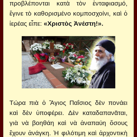
προβλέπονται κατὰ τὸν ἐνταφιασμό,
ἔγινε τὸ καθορισμένο κομποσχοίνι, καὶ ὁ
ἱερέας εἶπε:
«Χριστὸς Ἀνέστη!».
Τώρα πιὰ ὁ Ἅγιος Παΐσιος δὲν πονάει
καὶ δὲν ὑποφέρει. Δὲν καταδαπανᾶται,
γιὰ νὰ βοηθάη καὶ νὰ ἀναπαύη ὅσους
ἔχουν ἀνάγκη. Ἡ φιλότιμη καὶ ἀρχοντικὴ