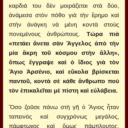
καρδιά του δὲν μοιράζεται στὰ δύο,
ἀνάμεσα στὸν πόθο γιὰ τὴν ἔρημο καὶ
στὴν ἀνάγκη νὰ μένη κοντὰ στοὺς
πονεμένους ἀνθρώπους.
Τώρα πιὰ
«πετάει ἄνετα σὰν Ἄγγελος ἀπὸ τὴν
μία ἄκρη τοῦ κόσμου στὴν ἄλλη»,
ὅπως ἔγγραψε καὶ ὁ ἴδιος γιὰ τὸν
Ἅγιο Ἀρσένιο, καὶ εὔκολα βρίσκεται
παντοῦ, κοντὰ σὲ κάθε ἄνθρωπο ποὺ
τὸν ἐπικαλεῖται μὲ πίστη καὶ εὐλάβεια.
Ὅσο ζοῦσε πάνω στὴ γῆ ὁ Ἅγιος ἦταν
ταπεινὸς καὶ συγχρόνως μεγάλος,
πάμφτωχος καὶ ὅμως πάμπλουτος,