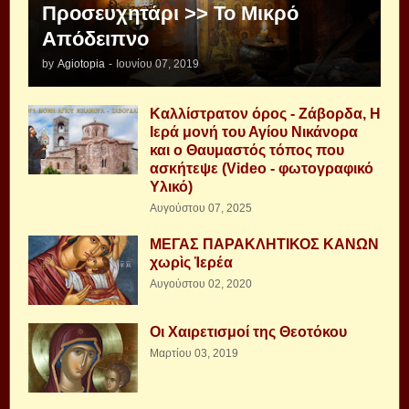
Προσευχητάρι >> Το Μικρό
Απόδειπνο
by
Agiotopia
-
Ιουνίου 07, 2019
Καλλίστρατον όρος - Ζάβορδα, Η
Ιερά μονή του Αγίου Νικάνορα
και ο Θαυμαστός τόπος που
ασκήτεψε (Video - φωτογραφικό
Υλικό)
Αυγούστου 07, 2025
ΜΕΓΑΣ ΠΑΡΑΚΛΗΤΙΚΟΣ ΚΑΝΩΝ
χωρὶς Ἱερέα
Αυγούστου 02, 2020
Οι Χαιρετισμοί της Θεοτόκου
Μαρτίου 03, 2019