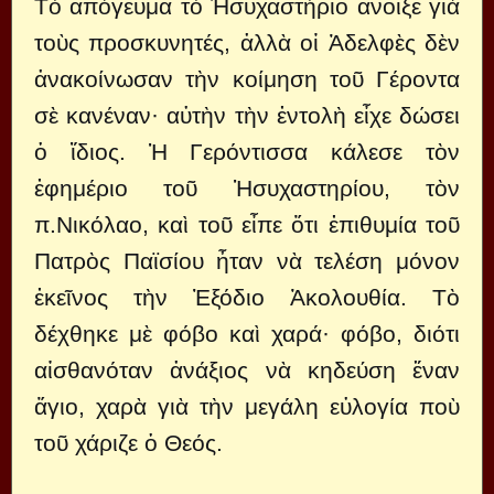
Τὸ ἀπόγευμα τὸ Ἡσυχαστήριο ἄνοιξε γιὰ
τοὺς προσκυνητές, ἀλλὰ οἱ Ἀδελφὲς δὲν
ἀνακοίνωσαν τὴν κοίμηση τοῦ Γέροντα
σὲ κανέναν· αὐτὴν τὴν ἐντολὴ εἶχε δώσει
ὁ ἴδιος. Ἡ Γερόντισσα κάλεσε τὸν
ἐφημέριο τοῦ Ἡσυχαστηρίου, τὸν
π.Νικόλαο, καὶ τοῦ εἶπε ὅτι ἐπιθυμία τοῦ
Πατρὸς Παϊσίου ἦταν νὰ τελέση μόνον
ἐκεῖνος τὴν Ἐξόδιο Ἀκολουθία. Τὸ
δέχθηκε μὲ φόβο καὶ χαρά· φόβο, διότι
αἰσθανόταν ἀνάξιος νὰ κηδεύση ἕναν
ἅγιο, χαρὰ γιὰ τὴν μεγάλη εὐλογία ποὺ
τοῦ χάριζε ὁ Θεός.