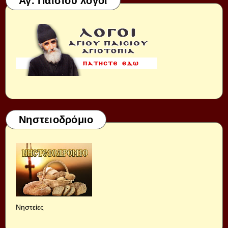
Αγ. Παισίου λόγοι
Νηστειοδρόμιο
Νηστείες