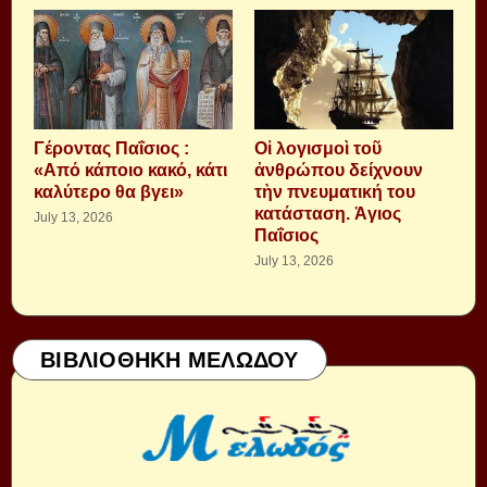
Γέροντας Παΐσιος :
Οἱ λογισμοὶ τοῦ
«Από κάποιο κακό, κάτι
ἀνθρώπου δείχνουν
καλύτερο θα βγει»
τὴν πνευματική του
κατάσταση. Ἁγιος
July 13, 2026
Παΐσιος
July 13, 2026
ΒΙΒΛΙΟΘΗΚΗ ΜΕΛΩΔΟΥ