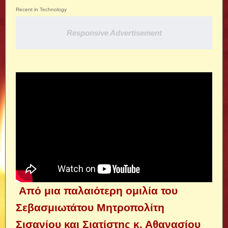
Recent in Technology
Responsive Advertisement
Από μια παλαιότερη ομιλία του
Σεβασμιωτάτου Μητροπολίτη
Σισανίου και Σιατίστης κ. Αθανασίου