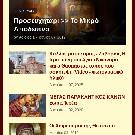
ΠΡΟΣΕΥΧΈΣ
Προσευχητάρι >> Το Μικρό
Απόδειπνο
by
Agiotopia
-
Ιουνίου 07, 2019
Καλλίστρατον όρος - Ζάβορδα, Η
Ιερά μονή του Αγίου Νικάνορα
και ο Θαυμαστός τόπος που
ασκήτεψε (Video - φωτογραφικό
Υλικό)
Αυγούστου 07, 2025
ΜΕΓΑΣ ΠΑΡΑΚΛΗΤΙΚΟΣ ΚΑΝΩΝ
χωρὶς Ἱερέα
Αυγούστου 02, 2020
Οι Χαιρετισμοί της Θεοτόκου
Μαρτίου 03, 2019