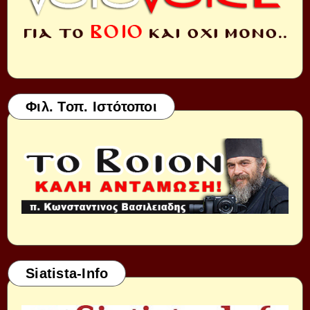
Φιλ. Τοπ. Ιστότοποι
Siatista-Info