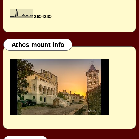
2
6
5
4
2
8
5
Athos mount info