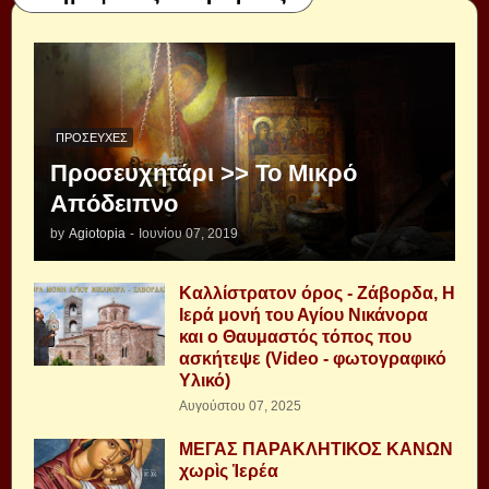
ΠΡΟΣΕΥΧΈΣ
Προσευχητάρι >> Το Μικρό
Απόδειπνο
by
Agiotopia
-
Ιουνίου 07, 2019
Καλλίστρατον όρος - Ζάβορδα, Η
Ιερά μονή του Αγίου Νικάνορα
και ο Θαυμαστός τόπος που
ασκήτεψε (Video - φωτογραφικό
Υλικό)
Αυγούστου 07, 2025
ΜΕΓΑΣ ΠΑΡΑΚΛΗΤΙΚΟΣ ΚΑΝΩΝ
χωρὶς Ἱερέα