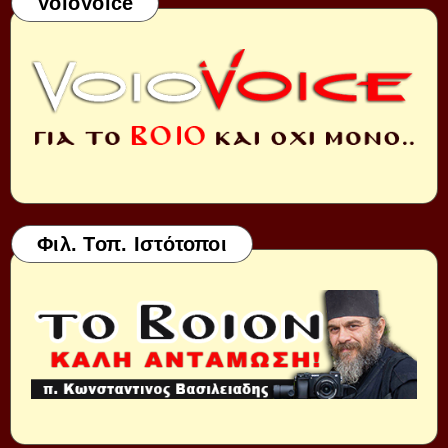
VoioVoice
Φιλ. Τοπ. Ιστότοποι