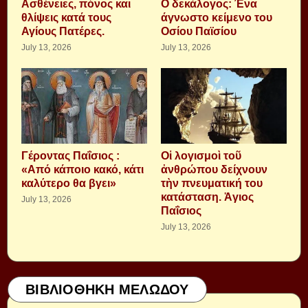
Aσθένειες, πόνος και
Ο δεκάλογος: Ένα
θλίψεις κατά τους
άγνωστο κείμενο του
Αγίους Πατέρες.
Οσίου Παϊσίου
July 13, 2026
July 13, 2026
Γέροντας Παΐσιος :
Οἱ λογισμοὶ τοῦ
«Από κάποιο κακό, κάτι
ἀνθρώπου δείχνουν
καλύτερο θα βγει»
τὴν πνευματική του
κατάσταση. Ἁγιος
July 13, 2026
Παΐσιος
July 13, 2026
ΒΙΒΛΙΟΘΗΚΗ ΜΕΛΩΔΟΥ