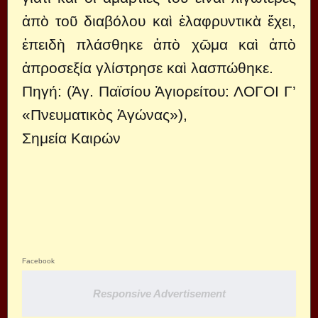
ἀπὸ τοῦ διαβόλου καὶ ἐλαφρυντικὰ ἔχει,
ἐπειδὴ πλάσθηκε ἀπὸ χῶμα καὶ ἀπὸ
ἀπροσεξία γλίστρησε καὶ λασπώθηκε.
Πηγή: (Ἁγ. Παϊσίου Ἁγιορείτου: ΛΟΓΟΙ Γ’
«Πνευματικὸς Ἀγώνας»),
Σημεία Καιρών
Facebook
Responsive Advertisement