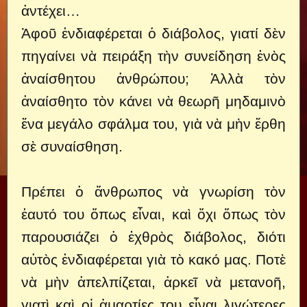
ἀντέχει…
Ἀφοῦ ἐνδιαφέρεται ὁ διάβολος, γιατί δὲν
πηγαίνει νὰ πειράξη τὴν συνείδηση ἑνὸς
ἀναίσθητου ἀνθρώπου; Ἀλλὰ τὸν
ἀναίσθητο τὸν κάνει νὰ θεωρῆ μηδαμινὸ
ἕνα μεγάλο σφάλμα του, γιὰ νὰ μὴν ἔρθη
σὲ συναίσθηση.
Πρέπει ὁ ἄνθρωπος νὰ γνωρίση τὸν
ἑαυτό του ὅπως εἶναι, καὶ ὄχι ὅπως τὸν
παρουσιάζει ὁ ἐχθρὸς διάβολος, διότι
αὐτὸς ἐνδιαφέρεται γιὰ τὸ κακό μας. Ποτὲ
νὰ μὴν ἀπελπίζεται, ἀρκεῖ νὰ μετανοῆ,
γιατὶ καὶ οἱ ἁμαρτίες του εἶναι λιγώτερες