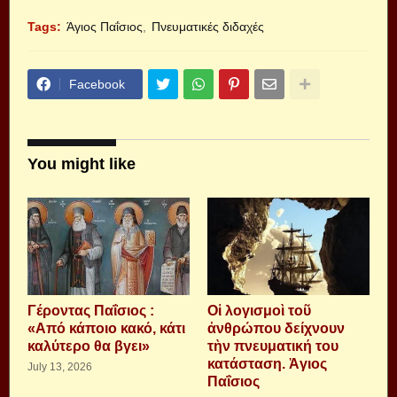
Tags:
Άγιος Παΐσιος
Πνευματικές διδαχές
Facebook
You might like
Γέροντας Παΐσιος :
Οἱ λογισμοὶ τοῦ
«Από κάποιο κακό, κάτι
ἀνθρώπου δείχνουν
καλύτερο θα βγει»
τὴν πνευματική του
κατάσταση. Ἁγιος
July 13, 2026
Παΐσιος