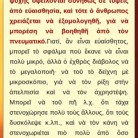
ψυχῆς ὀφείλονται συνήθως σὲ τύψεις
ἀπὸ εὐαισθησία, καὶ τότε ὁ ἄνθρωπος
χρειάζεται νὰ ἐξομολογηθῆ, γιὰ νὰ
μπορέση νὰ βοηθηθῆ ἀπὸ τὸν
πνευματικό.
Γιατί, ἂν εἶναι εὐαίσθητος,
μπορεῖ τὸ σφάλμα ποὺ ἔκανε νὰ εἶναι
πολὺ μικρό, ἀλλὰ ὁ ἐχθρὸς διάβολος νὰ
τὸ μεγαλοποιῆ· νὰ τοῦ τὸ δείχνη μὲ
μικροσκόπιο, γιὰ νὰ τὸν ρίξη στὴν
ἀπελπισία καὶ νὰ τὸν ἀχρηστέψη.
Μπορεῖ νὰ τοῦ πῆ λ.χ. ὅτι τάχα
στενοχώρησε πολὺ τοὺς ἄλλους, ὅτι τοὺς
δυσκόλεψε κ.λπ., καὶ νὰ τὸν κάνη νὰ
στενοχωριέται πιὸ πολὺ ἀπὸ ὅσο