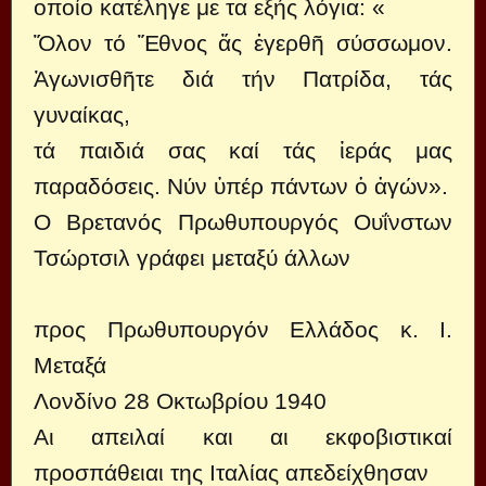
οποίο κατέληγε με τα εξής λόγια: «
Ὅλον τό Ἔθνος ἄς ἐγερθῆ σύσσωμον.
Ἀγωνισθῆτε διά τήν Πατρίδα, τάς
γυναίκας,
τά παιδιά σας καί τάς ἱεράς μας
παραδόσεις. Νύν ὑπέρ πάντων ὁ ἀγών».
Ο Βρετανός Πρωθυπουργός Ουΐνστων
Τσώρτσιλ γράφει μεταξύ άλλων
προς Πρωθυπουργόν Ελλάδος κ. Ι.
Μεταξά
Λονδίνο 28 Οκτωβρίου 1940
Αι απειλαί και αι εκφοβιστικαί
προσπάθειαι της Ιταλίας απεδείχθησαν