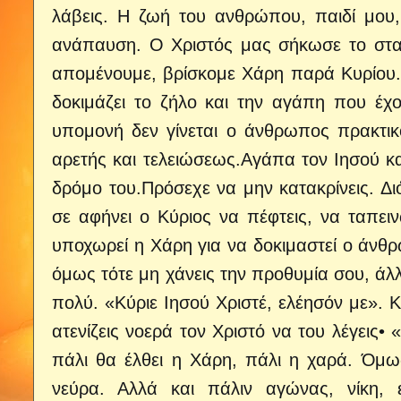
λάβεις.
Η ζωή του ανθρώπου, παιδί μου, εί
ανάπαυση. Ο Χριστός μας σήκωσε το σταυρ
απομένουμε, βρίσκομε Χάρη παρά Κυρίου. Γ
δοκιμάζει το ζήλο και την αγάπη που έχο
υπομονή δεν γίνεται ο άνθρωπος πρακτικό
αρετής και τελειώσεως.Αγάπα τον Ιησού και
δρόμο του.Πρόσεχε να μην κατακρίνεις. Δι
σε αφήνει ο Κύριος να πέφτεις, να ταπει
υποχωρεί η Χάρη για να δοκιμαστεί ο άνθρω
όμως τότε μη χάνεις την προθυμία σου, άλλ
πολύ. «Κύριε Ιησού Χριστέ, ελέησόν με». Κ
ατενίζεις νοερά τον Χριστό να του λέγεις•
πάλι θα έλθει η Χάρη, πάλι η χαρά. Όμω
νεύρα. Αλλά και πάλιν αγώνας, νίκη, ε