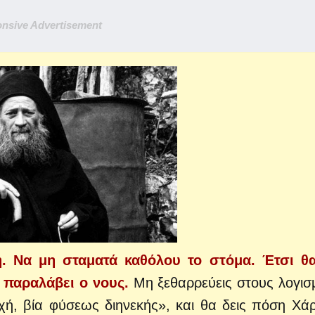
nsive Advertisement
ή. Να μη σταματά καθόλου το στόμα. Έτσι θ
 παραλάβει ο νους.
Μη ξεθαρρεύεις στους λογισ
υχή, βία φύσεως διηνεκής», και θα δεις πόση Χά