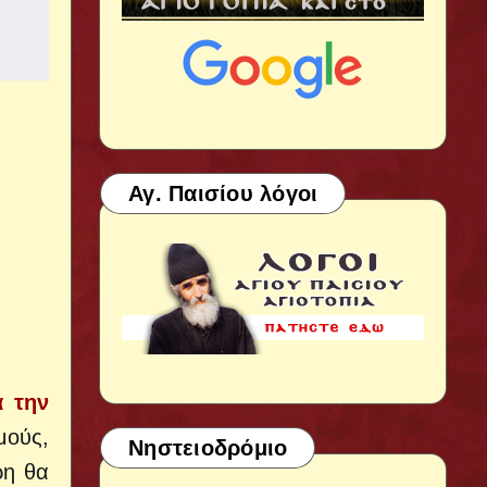
Αγ. Παισίου λόγοι
α την
μούς,
Νηστειοδρόμιο
ρη θα