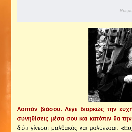
Respo
Λοιπόν βιάσου. Λέγε διαρκώς την ευχ
συνηθίσεις μέσα σου και κατόπιν θα την
διότι γίνεσαι μαλθακός και μολύνεσαι. «Ε