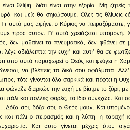
ναι θλίψη, διότι είναι στην εξορία. Μη ζητείς τ
ό, και μείς θα σηκώσουμε. Όλες τις θλίψεις εά
ι’ αυτό μας αφήνει ο Κύριος να πειραζόμαστε, γ
υμε προς αυτόν. Γι’ αυτό χρειάζεται υπομονή. 
ς, δεν μαθαίνει τα πνευματικά, δεν φθάνει σε 
 λέγε αδιάλειπτα την ευχή και αυτή θα σε φωτίζε
ότι από αυτό παραχωρεί ο Θεός και φεύγει η Χάρ
νώνεσαι, να βλέπεις τα δικά σου σφάλματα. Αλλ’
πος, τότε γίνονται όλα σαρκικά και πέφτει η ψυχ
α φώναζε διαρκώς την ευχή με βία,με το ζόρι, με
αι πάλι και πολλές φορές, το ίδιο συνεχώς. Και σ
 «…Δόξα σοι, δόξα σοι, ο Θεός μου». Και υπομένο
ς και πάλι ο πειρασμός και η λύπη, η ταραχή κ
υχαριστία. Και αυτό γίνεται μέχρις ότου σιγά