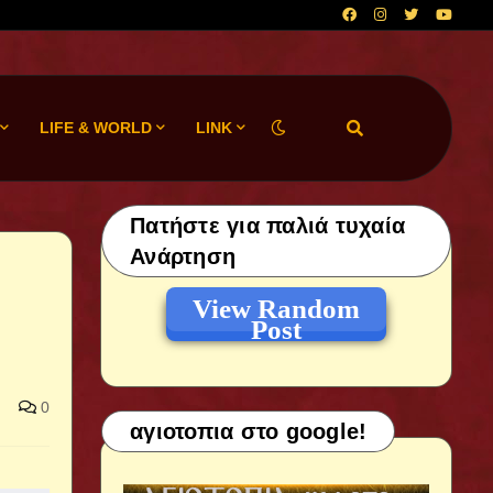
LIFE & WORLD
LINK
Πατήστε για παλιά τυχαία
Ανάρτηση
View Random
Post
0
αγιοτοπια στο google!