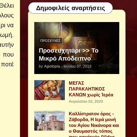
Θέλει
Δημοφιλείς αναρτήσεις
όλους
ρι να
ρωμή.
ΠΡΟΣΕΥΧΈΣ
αυτήν
Προσευχητάρι >> Το
ό που
Μικρό Απόδειπνο
 ποτέ
by
Agiotopia
-
Ιουνίου 07, 2019
ΜΕΓΑΣ
ΠΑΡΑΚΛΗΤΙΚΟΣ
ΚΑΝΩΝ χωρὶς Ἱερέα
Αυγούστου 02, 2020
Καλλίστρατον όρος -
Ζάβορδα, Η Ιερά μονή
του Αγίου Νικάνορα και
ο Θαυμαστός τόπος
που ασκήτεψε (Video -