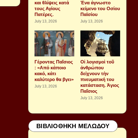
και θλίψεις κατά
Ένα άγνωστο
τους Αγίους
κείμενο του Οσίου
Πατέρες.
Παϊσίου
July 13, 2026
July 13, 2026
Γέροντας Παΐσιος
Οἱ λογισμοὶ τοῦ
: «Από κάποιο
ἀνθρώπου
κακό, κάτι
δείχνουν τὴν
καλύτερο θα βγει»
πνευματική του
κατάσταση. Ἁγιος
July 13, 2026
Παΐσιος
July 13, 2026
ΒΙΒΛΙΟΘΗΚΗ ΜΕΛΩΔΟΥ