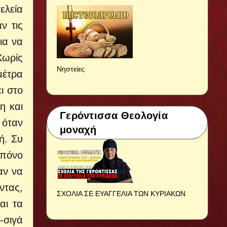
ελεία
ν τις
ια να
Χωρίς
Νηστείες
μέτρα
ι στο
η και
Γερόντισσα Θεολογία
 όταν
μοναχή
ή. Συ
 πόνο
αν να
ντας,
ΣΧΟΛΙΑ ΣΕ ΕΥΑΓΓΕΛΙΑ ΤΩΝ ΚΥΡΙΑΚΩΝ
αι τα
-σιγά