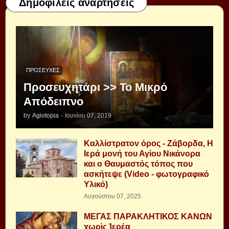
Δημοφιλείς αναρτήσεις
ΠΡΟΣΕΥΧΈΣ
Προσευχητάρι >> Το Μικρό
Απόδειπνο
by
Agiotopia
-
Ιουνίου 07, 2019
Καλλίστρατον όρος - Ζάβορδα, Η
Ιερά μονή του Αγίου Νικάνορα
και ο Θαυμαστός τόπος που
ασκήτεψε (Video - φωτογραφικό
Υλικό)
Αυγούστου 07, 2025
ΜΕΓΑΣ ΠΑΡΑΚΛΗΤΙΚΟΣ ΚΑΝΩΝ
χωρὶς Ἱερέα