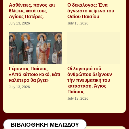
Aσθένειες, πόνος και
Ο δεκάλογος: Ένα
θλίψεις κατά τους
άγνωστο κείμενο του
Αγίους Πατέρες.
Οσίου Παϊσίου
July 13, 2026
July 13, 2026
Γέροντας Παΐσιος :
Οἱ λογισμοὶ τοῦ
«Από κάποιο κακό, κάτι
ἀνθρώπου δείχνουν
καλύτερο θα βγει»
τὴν πνευματική του
κατάσταση. Ἁγιος
July 13, 2026
Παΐσιος
July 13, 2026
ΒΙΒΛΙΟΘΗΚΗ ΜΕΛΩΔΟΥ