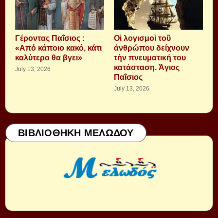
Γέροντας Παΐσιος :
Οἱ λογισμοὶ τοῦ
«Από κάποιο κακό, κάτι
ἀνθρώπου δείχνουν
καλύτερο θα βγει»
τὴν πνευματική του
κατάσταση. Ἁγιος
July 13, 2026
Παΐσιος
July 13, 2026
ΒΙΒΛΙΟΘΗΚΗ ΜΕΛΩΔΟΥ