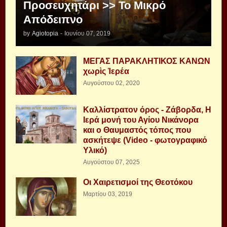
Προσευχητάρι >> Το Μικρό
Απόδειπνο
by
Agiotopia
-
Ιουνίου 07, 2019
ΜΕΓΑΣ ΠΑΡΑΚΛΗΤΙΚΟΣ ΚΑΝΩΝ
χωρὶς Ἱερέα
Αυγούστου 02, 2020
Καλλίστρατον όρος - Ζάβορδα, Η
Ιερά μονή του Αγίου Νικάνορα
και ο Θαυμαστός τόπος που
ασκήτεψε (Video - φωτογραφικό
Υλικό)
Αυγούστου 07, 2025
Οι Χαιρετισμοί της Θεοτόκου
Μαρτίου 03, 2019