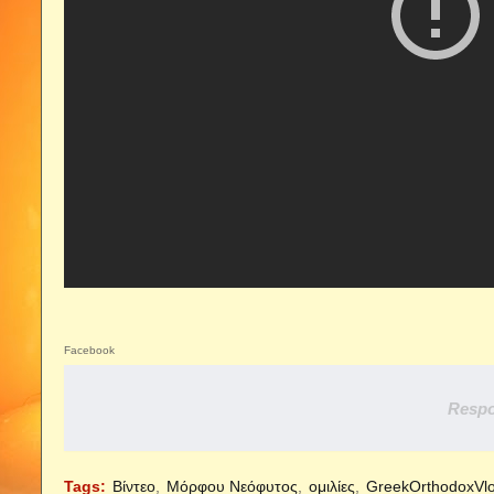
Facebook
Respo
Tags:
Βίντεο
Μόρφου Νεόφυτος
ομιλίες
GreekOrthodoxVl