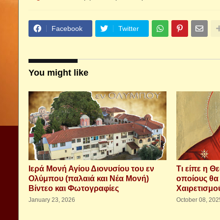
Facebook
Twitter
You might like
Ιερά Μονή Αγίου Διονυσίου του εν
Τι είπε η Θ
Ολύμπου (παλαιά και Νέα Μονή)
οποίους θα
Βίντεο και Φωτογραφίες
Χαιρετισμο
January 23, 2026
October 08, 202