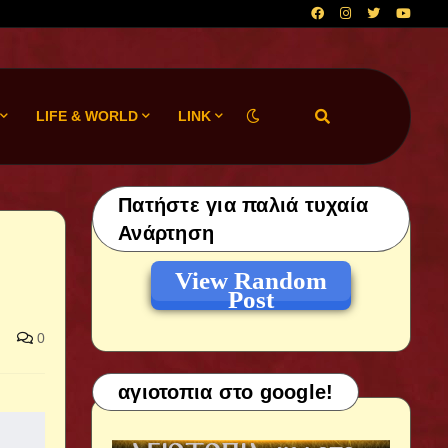
LIFE & WORLD
LINK
Πατήστε για παλιά τυχαία
Ανάρτηση
View Random
Post
0
αγιοτοπια στο google!