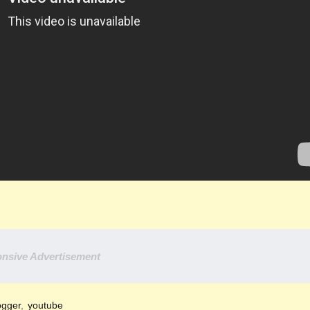
nsive Advertisement
ogger
youtube