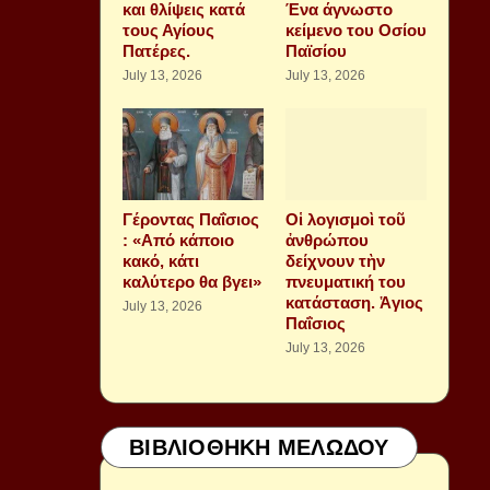
και θλίψεις κατά
Ένα άγνωστο
τους Αγίους
κείμενο του Οσίου
Πατέρες.
Παϊσίου
July 13, 2026
July 13, 2026
Γέροντας Παΐσιος
Οἱ λογισμοὶ τοῦ
: «Από κάποιο
ἀνθρώπου
κακό, κάτι
δείχνουν τὴν
καλύτερο θα βγει»
πνευματική του
κατάσταση. Ἁγιος
July 13, 2026
Παΐσιος
July 13, 2026
ΒΙΒΛΙΟΘΗΚΗ ΜΕΛΩΔΟΥ