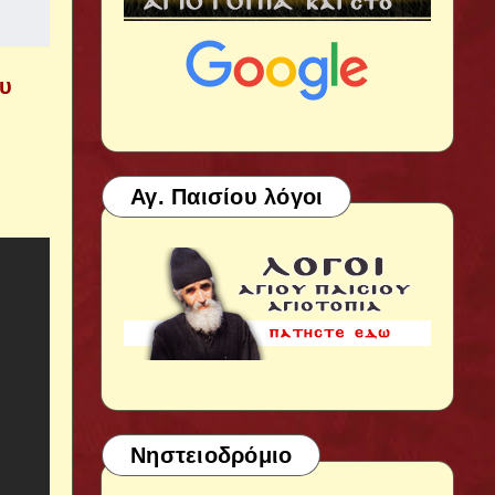
ου
Αγ. Παισίου λόγοι
Νηστειοδρόμιο