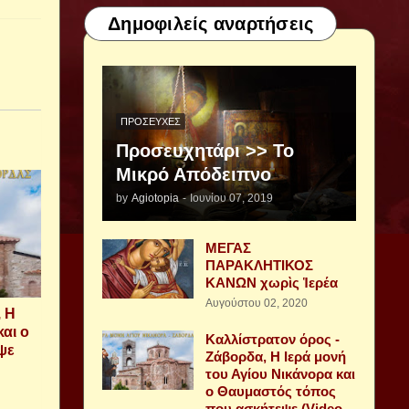
Δημοφιλείς αναρτήσεις
ΠΡΟΣΕΥΧΈΣ
Προσευχητάρι >> Το
Μικρό Απόδειπνο
by
Agiotopia
-
Ιουνίου 07, 2019
ΜΕΓΑΣ
ΠΑΡΑΚΛΗΤΙΚΟΣ
ΚΑΝΩΝ χωρὶς Ἱερέα
Αυγούστου 02, 2020
, Η
και ο
Καλλίστρατον όρος -
ψε
Ζάβορδα, Η Ιερά μονή
του Αγίου Νικάνορα και
ο Θαυμαστός τόπος
που ασκήτεψε (Video -