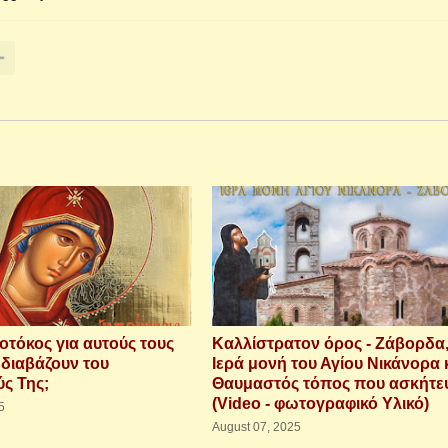
εοτόκος για αυτούς τους
Καλλίστρατον όρος - Ζάβορδα
 διαβάζουν του
Ιερά μονή του Αγίου Νικάνορα 
ύς Της;
Θαυμαστός τόπος που ασκήτε
(Video - φωτογραφικό Υλικό)
5
August 07, 2025