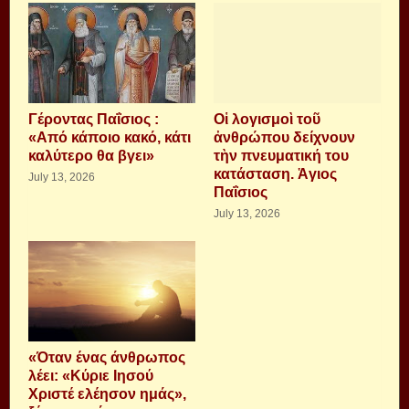
Γέροντας Παΐσιος :
Οἱ λογισμοὶ τοῦ
«Από κάποιο κακό, κάτι
ἀνθρώπου δείχνουν
καλύτερο θα βγει»
τὴν πνευματική του
κατάσταση. Ἁγιος
July 13, 2026
Παΐσιος
July 13, 2026
«Όταν ένας άνθρωπος
λέει: «Κύριε Ιησού
Χριστέ ελέησον ημάς»,