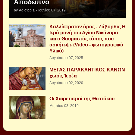
Απόδειπνο
by
Agiotopia
-
Ιουνίου 07, 2019
Καλλίστρατον όρος - Ζάβορδα, Η
Ιερά μονή του Αγίου Νικάνορα
και ο Θαυμαστός τόπος που
ασκήτεψε (Video - φωτογραφικό
Υλικό)
Αυγούστου 07, 2025
ΜΕΓΑΣ ΠΑΡΑΚΛΗΤΙΚΟΣ ΚΑΝΩΝ
χωρὶς Ἱερέα
Αυγούστου 02, 2020
Οι Χαιρετισμοί της Θεοτόκου
Μαρτίου 03, 2019