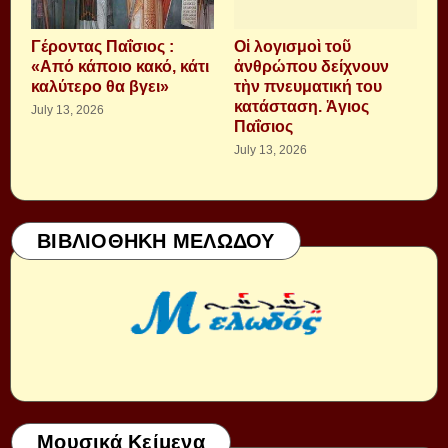
Γέροντας Παΐσιος :
Οἱ λογισμοὶ τοῦ
«Από κάποιο κακό, κάτι
ἀνθρώπου δείχνουν
καλύτερο θα βγει»
τὴν πνευματική του
κατάσταση. Ἁγιος
July 13, 2026
Παΐσιος
July 13, 2026
ΒΙΒΛΙΟΘΗΚΗ ΜΕΛΩΔΟΥ
Μουσικά Κείμενα