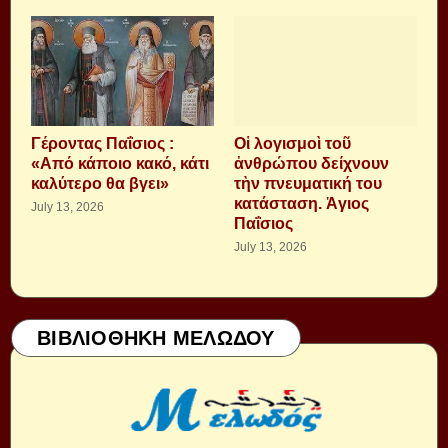
Γέροντας Παΐσιος :
Οἱ λογισμοὶ τοῦ
«Από κάποιο κακό, κάτι
ἀνθρώπου δείχνουν
καλύτερο θα βγει»
τὴν πνευματική του
κατάσταση. Ἁγιος
July 13, 2026
Παΐσιος
July 13, 2026
ΒΙΒΛΙΟΘΗΚΗ ΜΕΛΩΔΟΥ