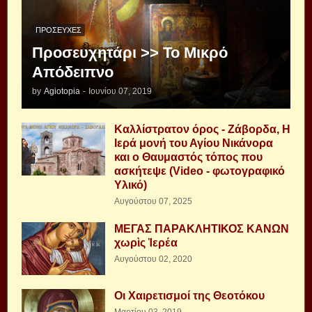
ΠΡΟΣΕΥΧΈΣ
Προσευχητάρι >> Το Μικρό
Απόδειπνο
by
Agiotopia
-
Ιουνίου 07, 2019
Καλλίστρατον όρος - Ζάβορδα, Η
Ιερά μονή του Αγίου Νικάνορα
και ο Θαυμαστός τόπος που
ασκήτεψε (Video - φωτογραφικό
Υλικό)
Αυγούστου 07, 2025
ΜΕΓΑΣ ΠΑΡΑΚΛΗΤΙΚΟΣ ΚΑΝΩΝ
χωρὶς Ἱερέα
Αυγούστου 02, 2020
Οι Χαιρετισμοί της Θεοτόκου