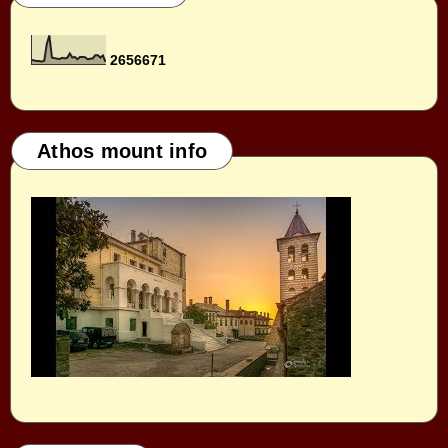
2
6
5
6
6
7
1
Athos mount info