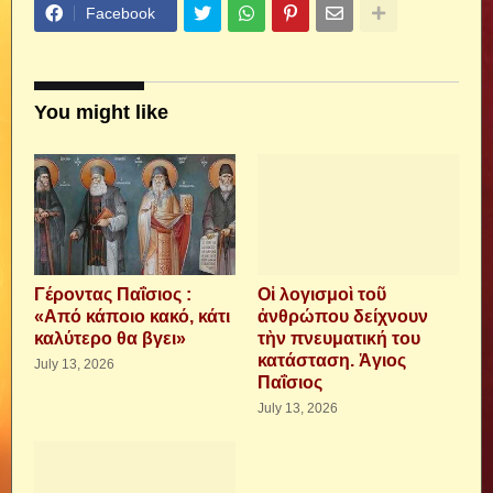
Facebook
You might like
Γέροντας Παΐσιος :
Οἱ λογισμοὶ τοῦ
«Από κάποιο κακό, κάτι
ἀνθρώπου δείχνουν
καλύτερο θα βγει»
τὴν πνευματική του
κατάσταση. Ἁγιος
July 13, 2026
Παΐσιος
July 13, 2026