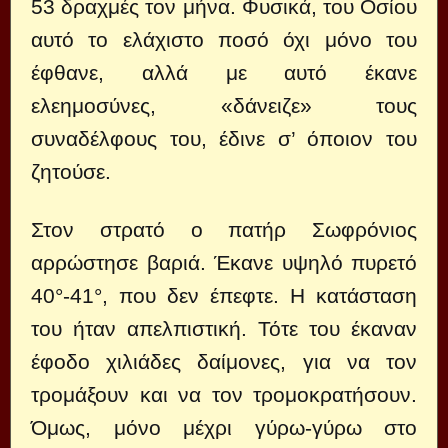
53 δραχμές τον μήνα. Φυσικά, του Οσίου
αυτό το ελάχιστο ποσό όχι μόνο του
έφθανε, αλλά με αυτό έκανε
ελεημοσύνες, «δάνειζε» τους
συναδέλφους του, έδινε σ’ όποιον του
ζητούσε.
Στον στρατό ο πατήρ Σωφρόνιος
αρρώστησε βαριά. Έκανε υψηλό πυρετό
40°-41°, που δεν έπεφτε. Η κατάσταση
του ήταν απελπιστική. Τότε του έκαναν
έφοδο χιλιάδες δαίμονες, για να τον
τρομάξουν και να τον τρομοκρατήσουν.
Όμως, μόνο μέχρι γύρω-γύρω στο