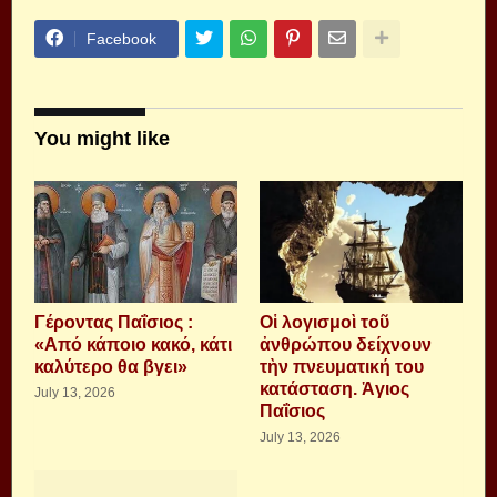
Facebook
You might like
Γέροντας Παΐσιος :
Οἱ λογισμοὶ τοῦ
«Από κάποιο κακό, κάτι
ἀνθρώπου δείχνουν
καλύτερο θα βγει»
τὴν πνευματική του
κατάσταση. Ἁγιος
July 13, 2026
Παΐσιος
July 13, 2026