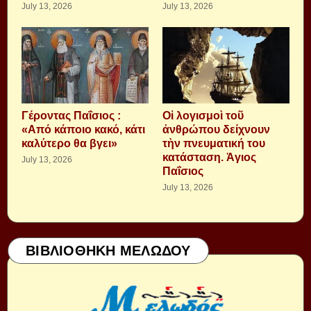
July 13, 2026
July 13, 2026
Γέροντας Παΐσιος :
Οἱ λογισμοὶ τοῦ
«Από κάποιο κακό, κάτι
ἀνθρώπου δείχνουν
καλύτερο θα βγει»
τὴν πνευματική του
κατάσταση. Ἁγιος
July 13, 2026
Παΐσιος
July 13, 2026
ΒΙΒΛΙΟΘΗΚΗ ΜΕΛΩΔΟΥ