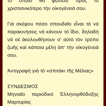
τό ὁποῖο θά φωτίσει πρός τό
χριστιανικότερο τήν οἰκογένειά σου.
Γιά σκέψου πόσο σπουδαῖο εἶναι τό νά
παρακινήσεις νά κάνουν τό ἴδιο, δηλαδή
νά σέ ἀκολουθήσουν σ’ αὐτό τόν τρόπο
ζωῆς καί κάποια μέλη ἀπ’ τήν οἰκογένειά
σου.
Ἀντιγραφή γιὰ τὸ
«σπιτὰκι τῆς Μέλιας»
ΣΥΝΔΕΣΜΟΣ
Μηνιαῖο περιοδικό Ἑλληνορθόδοξης
Μαρτυρίας