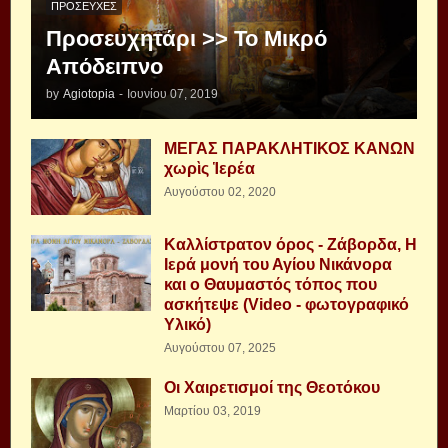
ΠΡΟΣΕΥΧΈΣ
Προσευχητάρι >> Το Μικρό
Απόδειπνο
by
Agiotopia
-
Ιουνίου 07, 2019
ΜΕΓΑΣ ΠΑΡΑΚΛΗΤΙΚΟΣ ΚΑΝΩΝ
χωρὶς Ἱερέα
Αυγούστου 02, 2020
Καλλίστρατον όρος - Ζάβορδα, Η
Ιερά μονή του Αγίου Νικάνορα
και ο Θαυμαστός τόπος που
ασκήτεψε (Video - φωτογραφικό
Υλικό)
Αυγούστου 07, 2025
Οι Χαιρετισμοί της Θεοτόκου
Μαρτίου 03, 2019