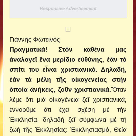
Responsive Advertisement
Γιάννης Φωτεινός
Πραγματικά! Στόν καθένα μας
ἀναλογεῖ ἕνα μερίδιο εὐθύνης, ἐάν τό
σπίτι του εἶναι χριστιανικό. Δηλαδή,
ἐάν τά μέλη τῆς οἰκογενείας στήν
ὁποία ἀνήκεις, ζοῦν χριστιανικά.
Ὅταν
λέμε ὅτι μιά οἰκογένεια ζεῖ χριστιανικά,
ἐννοοῦμε ὅτι ἔχει σχέση μέ τήν
Ἐκκλησία, δηλαδή ζεῖ σύμφωνα μέ τή
ζωή τῆς Ἐκκλησίας: Ἐκκλησιασμό, Θεία