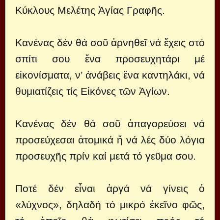
Κύκλους Μελέτης Ἁγίας Γραφῆς.
Κανένας δέν θά σοῦ ἀρνηθεῖ νά ἔχεις στό
σπίτι σου ἕνα προσευχητάρι μέ
εἰκονίσματα, ν’ ἀνάβεις ἕνα καντηλάκι, νά
θυμιατίζεις τίς Εἰκόνες τῶν Ἁγίων.
Κανένας δέν θά σοῦ ἀπαγορεύσει νά
προσεύχεσαι ἀτομικά ἤ νά λές δύο λόγια
προσευχῆς πρίν καί μετά τό γεῦμα σου.
Ποτέ δέν εἶναι ἀργά νά γίνεις ὁ
«λύχνος», δηλαδή τό μικρό ἐκεῖνο φῶς,