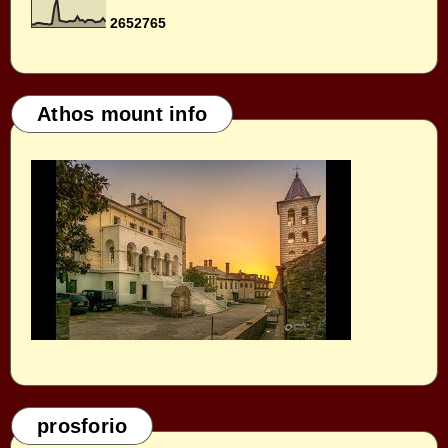
2
6
5
2
7
6
5
Athos mount info
prosforio