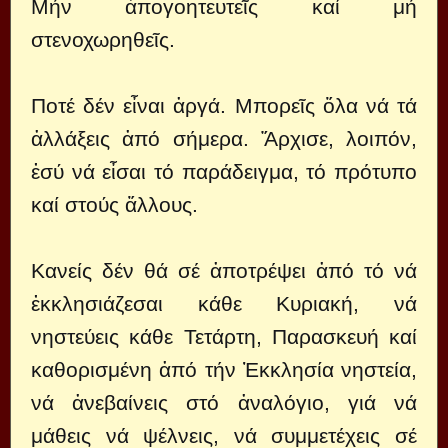
Μήν ἀπογοητευτεῖς καί μή
στενοχωρηθεῖς.
Ποτέ δέν εἶναι ἀργά. Μπορεῖς ὅλα νά τά
ἀλλάξεις ἀπό σήμερα. Ἄρχισε, λοιπόν,
ἐσύ νά εἶσαι τό παράδειγμα, τό πρότυπο
καί στούς ἄλλους.
Κανείς δέν θά σέ ἀποτρέψει ἀπό τό νά
ἐκκλησιάζεσαι κάθε Κυριακή, νά
νηστεύεις κάθε Τετάρτη, Παρασκευή καί
καθορισμένη ἀπό τήν Ἐκκλησία νηστεία,
νά ἀνεβαίνεις στό ἀναλόγιο, γιά νά
μάθεις νά ψέλνεις, νά συμμετέχεις σέ