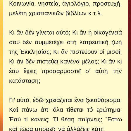
Κοινωνία, νηστεία, ἁγιολόγιο, προσευχή,
μελέτη χριστιανικῶν βιβλίων κ.τ.λ.
Κι ἄν δέν γίνεται αὐτό; Κι ἄν ἡ οἰκογένειά
σου δέν συμμετέχει στή λατρευτική ζωή
τῆς Ἐκκλησίας; Κι ἄν πιστεύουν οἱ μισοί;
Κι ἄν δέν πιστεύει κανένα μέλος; Κι ἄν κι
ἐσύ ἔχεις προσαρμοστεῖ σ’ αὐτή τήν
κατάσταση;
Γι’ αὐτό, ἐδῶ χρειάζεται ἕνα ξεκαθάρισμα.
Καί πάνω ἀπ’ ὅλα τίθεται τό ἐρώτημα.
Ἐσύ τί κάνεις; Τί θέση παίρνεις; Ἔστω
καί τώρα μπορεῖς νά ἀλλάξεις κάτι;