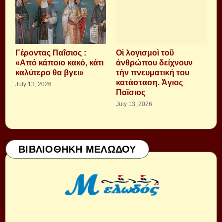
Γέροντας Παΐσιος :
Οἱ λογισμοὶ τοῦ
«Από κάποιο κακό, κάτι
ἀνθρώπου δείχνουν
καλύτερο θα βγει»
τὴν πνευματική του
κατάσταση. Ἁγιος
July 13, 2026
Παΐσιος
July 13, 2026
ΒΙΒΛΙΟΘΗΚΗ ΜΕΛΩΔΟΥ