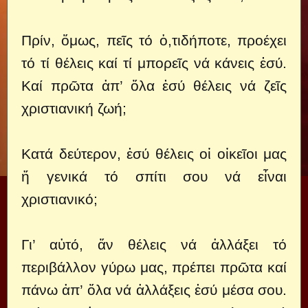
Πρίν, ὅμως, πεῖς τό ὁ,τιδήποτε, προέχει
τό τί θέλεις καί τί μπορεῖς νά κάνεις ἐσύ.
Καί πρῶτα ἀπ’ ὅλα ἐσύ θέλεις νά ζεῖς
χριστιανική ζωή;
Κατά δεύτερον, ἐσύ θέλεις οἱ οἰκεῖοι μας
ἤ γενικά τό σπίτι σου νά εἶναι
χριστιανικό;
Γι’ αὐτό, ἄν θέλεις νά ἀλλάξει τό
περιβάλλον γύρω μας, πρέπει πρῶτα καί
πάνω ἀπ’ ὅλα νά ἀλλάξεις ἐσύ μέσα σου.