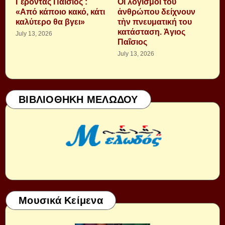
Γέροντας Παΐσιος :
Οἱ λογισμοὶ τοῦ
«Από κάποιο κακό, κάτι
ἀνθρώπου δείχνουν
καλύτερο θα βγει»
τὴν πνευματική του
κατάσταση. Ἁγιος
July 13, 2026
Παΐσιος
July 13, 2026
ΒΙΒΛΙΟΘΗΚΗ ΜΕΛΩΔΟΥ
Μουσικά Κείμενα