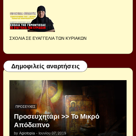
ΣΧΟΛΙΑ ΣΕ ΕΥΑΓΓΕΛΙΑ ΤΩΝ ΚΥΡΙΑΚΩΝ
Δημοφιλείς αναρτήσεις
ΠΡΟΣΕΥΧΈΣ
Προσευχητάρι >> Το Μικρό
Απόδειπνο
by
Agiotopia
-
Ιουνίου 07, 2019