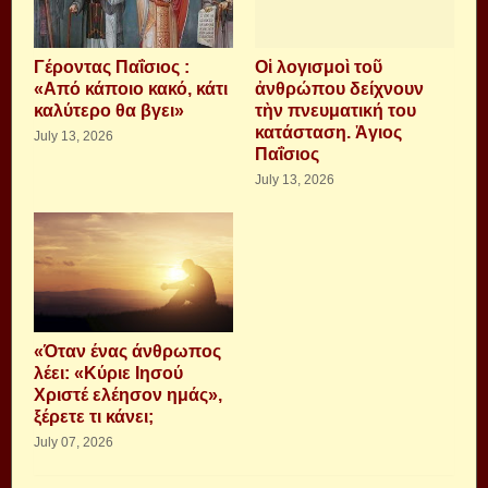
Γέροντας Παΐσιος :
Οἱ λογισμοὶ τοῦ
«Από κάποιο κακό, κάτι
ἀνθρώπου δείχνουν
καλύτερο θα βγει»
τὴν πνευματική του
κατάσταση. Ἁγιος
July 13, 2026
Παΐσιος
July 13, 2026
«Όταν ένας άνθρωπος
λέει: «Κύριε Ιησού
Χριστέ ελέησον ημάς»,
ξέρετε τι κάνει;
July 07, 2026