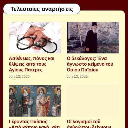
Τελευταίες αναρτήσεις
Aσθένειες, πόνος και
Ο δεκάλογος: Ένα
θλίψεις κατά τους
άγνωστο κείμενο του
Αγίους Πατέρες.
Οσίου Παϊσίου
July 13, 2026
July 13, 2026
Γέροντας Παΐσιος :
Οἱ λογισμοὶ τοῦ
«Από κάποιο κακό, κάτι
ἀνθρώπου δείχνουν